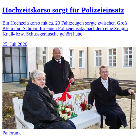
Hochzeitskorso sorgt für Polizeieinsatz
Ein Hochzeitskorso mit ca. 20 Fahrzeugen sorgte zwischen Groß
Klein und Schmarl für einen Polizeieinsatz, nachdem eine Zeugin
Knall- bzw. Schussgeräusche gehört hatte
25. Juli 2020
Panorama