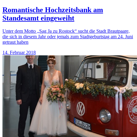
Romantische Hochzeitsbank am
Standesamt eingeweiht
Unter dem Motto „Sag Ja zu Rostock“ sucht die Stadt Brautpaare,
die sich in diesem Jahr oder jemals zum Stadtgeburtstag am 24. Juni
getraut haben
14. Februar 2018