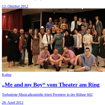
13. Oktober 2012
Kultur
„Me and my Boy“ vom Theater am Ring
Turbulente Musicalkomödie feiert Premiere in der Bühne 602
28. April 2012