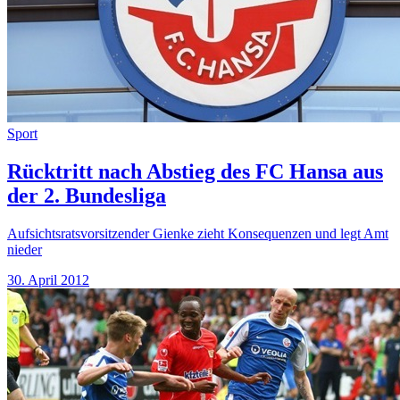
Sport
Rücktritt nach Abstieg des FC Hansa aus
der 2. Bundesliga
Aufsichtsratsvorsitzender Gienke zieht Konsequenzen und legt Amt
nieder
30. April 2012