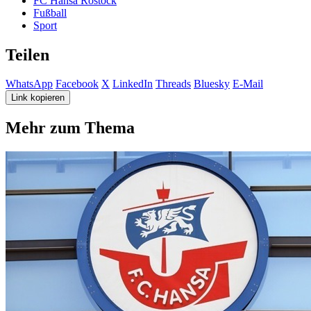
FC Hansa Rostock
Fußball
Sport
Teilen
WhatsApp
Facebook
X
LinkedIn
Threads
Bluesky
E-Mail
Link kopieren
Mehr zum Thema