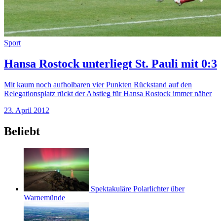
Sport
Hansa Rostock unterliegt St. Pauli mit 0:3
Mit kaum noch aufholbaren vier Punkten Rückstand auf den
Relegationsplatz rückt der Abstieg für Hansa Rostock immer näher
23. April 2012
Beliebt
Spektakuläre Polarlichter über
Warnemünde