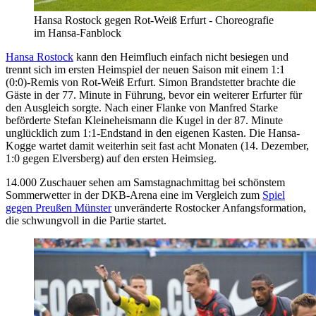
Hansa Rostock gegen Rot-Weiß Erfurt - Choreografie
im Hansa-Fanblock
Hansa Rostock
kann den Heimfluch einfach nicht besiegen und
trennt sich im ersten Heimspiel der neuen Saison mit einem 1:1
(0:0)-Remis von Rot-Weiß Erfurt. Simon Brandstetter brachte die
Gäste in der 77. Minute in Führung, bevor ein weiterer Erfurter für
den Ausgleich sorgte. Nach einer Flanke von Manfred Starke
beförderte Stefan Kleineheismann die Kugel in der 87. Minute
unglücklich zum 1:1-Endstand in den eigenen Kasten. Die Hansa-
Kogge wartet damit weiterhin seit fast acht Monaten (14. Dezember,
1:0 gegen Elversberg) auf den ersten Heimsieg.
14.000 Zuschauer sehen am Samstagnachmittag bei schönstem
Sommerwetter in der DKB-Arena eine im Vergleich zum
Spiel
gegen Preußen Münster
unveränderte Rostocker Anfangsformation,
die schwungvoll in die Partie startet.