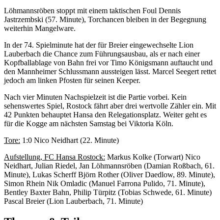
Löhmannsröben stoppt mit einem taktischen Foul Dennis
Jastrzembski (57. Minute), Torchancen bleiben in der Begegnung
weiterhin Mangelware.
In der 74. Spielminute hat der für Breier eingewechselte Lion
Lauberbach die Chance zum Führungsausbau, als er nach einer
Kopfballablage von Bahn frei vor Timo Königsmann auftaucht und
den Mannheimer Schlussmann aussteigen lässt. Marcel Seegert rettet
jedoch am linken Pfosten für seinen Keeper.
Nach vier Minuten Nachspielzeit ist die Partie vorbei. Kein
sehenswertes Spiel, Rostock fährt aber drei wertvolle Zähler ein. Mit
42 Punkten behauptet Hansa den Relegationsplatz. Weiter geht es
für die Kogge am nächsten Samstag bei Viktoria Köln.
Tore:
1:0 Nico Neidhart (22. Minute)
Aufstellung, FC Hansa Rostock:
Markus Kolke (Torwart) Nico
Neidhart, Julian Riedel, Jan Löhmannsröben (Damian Roßbach, 61.
Minute), Lukas Scherff Björn Rother (Oliver Daedlow, 89. Minute),
Simon Rhein Nik Omladic (Manuel Farrona Pulido, 71. Minute),
Bentley Baxter Bahn, Philip Türpitz (Tobias Schwede, 61. Minute)
Pascal Breier (Lion Lauberbach, 71. Minute)