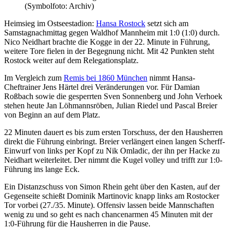
(Symbolfoto: Archiv)
Heimsieg im Ostseestadion:
Hansa Rostock
setzt sich am
Samstagnachmittag gegen Waldhof Mannheim mit 1:0 (1:0) durch.
Nico Neidhart brachte die Kogge in der 22. Minute in Führung,
weitere Tore fielen in der Begegnung nicht. Mit 42 Punkten steht
Rostock weiter auf dem Relegationsplatz.
Im Vergleich zum
Remis bei 1860 München
nimmt Hansa-
Cheftrainer Jens Härtel drei Veränderungen vor. Für Damian
Roßbach sowie die gesperrten Sven Sonnenberg und John Verhoek
stehen heute Jan Löhmannsröben, Julian Riedel und Pascal Breier
von Beginn an auf dem Platz.
22 Minuten dauert es bis zum ersten Torschuss, der den Hausherren
direkt die Führung einbringt. Breier verlängert einen langen Scherff-
Einwurf von links per Kopf zu Nik Omladic, der ihn per Hacke zu
Neidhart weiterleitet. Der nimmt die Kugel volley und trifft zur 1:0-
Führung ins lange Eck.
Ein Distanzschuss von Simon Rhein geht über den Kasten, auf der
Gegenseite schießt Dominik Martinovic knapp links am Rostocker
Tor vorbei (27./35. Minute). Offensiv lassen beide Mannschaften
wenig zu und so geht es nach chancenarmen 45 Minuten mit der
1:0-Führung für die Hausherren in die Pause.