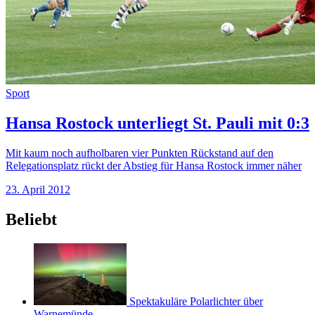
Sport
Hansa Rostock unterliegt St. Pauli mit 0:3
Mit kaum noch aufholbaren vier Punkten Rückstand auf den
Relegationsplatz rückt der Abstieg für Hansa Rostock immer näher
23. April 2012
Beliebt
Spektakuläre Polarlichter über
Warnemünde