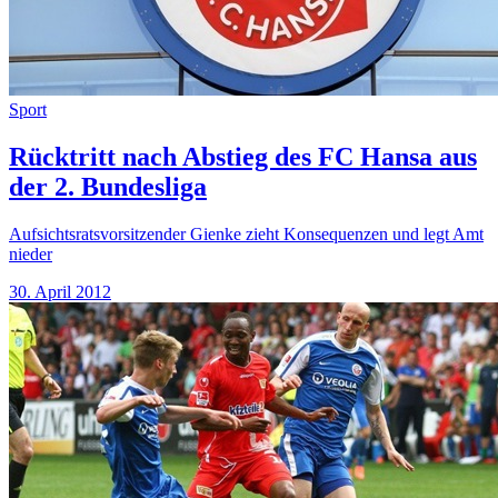
Sport
Rücktritt nach Abstieg des FC Hansa aus
der 2. Bundesliga
Aufsichtsratsvorsitzender Gienke zieht Konsequenzen und legt Amt
nieder
30. April 2012