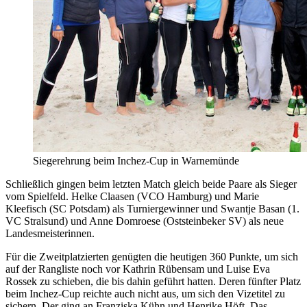
Siegerehrung beim Inchez-Cup in Warnemünde
Schließlich gingen beim letzten Match gleich beide Paare als Sieger
vom Spielfeld. Helke Claasen (VCO Hamburg) und Marie
Kleefisch (SC Potsdam) als Turniergewinner und Swantje Basan (1.
VC Stralsund) und Anne Domroese (Oststeinbeker SV) als neue
Landesmeisterinnen.
Für die Zweitplatzierten genügten die heutigen 360 Punkte, um sich
auf der Rangliste noch vor Kathrin Rübensam und Luise Eva
Rossek zu schieben, die bis dahin geführt hatten. Deren fünfter Platz
beim Inchez-Cup reichte auch nicht aus, um sich den Vizetitel zu
sichern. Der ging an Franziska Kühn und Henrike Höft. Das