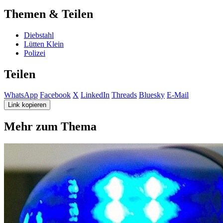
Themen & Teilen
Diebstahl
Lütten Klein
Polizei
Teilen
WhatsApp
Facebook
X
LinkedIn
Threads
Bluesky
E-Mail
Link kopieren
Mehr zum Thema