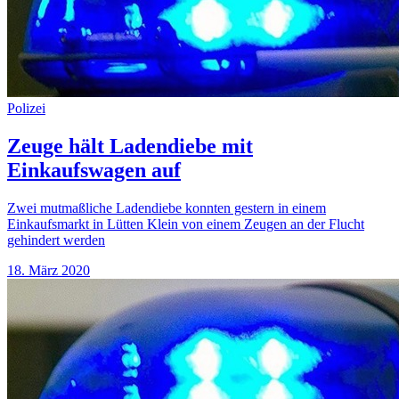
Polizei
Zeuge hält Ladendiebe mit
Einkaufswagen auf
Zwei mutmaßliche Ladendiebe konnten gestern in einem
Einkaufsmarkt in Lütten Klein von einem Zeugen an der Flucht
gehindert werden
18. März 2020