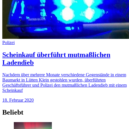
Polizei
Scheinkauf überführt mutmaßlichen
Ladendieb
Nachdem über mehrere Monate verschiedene Gegenstände in einem
Baumarkt in Lütten Klein gestohlen wurden, überführten
Geschäftsführer und Polizei den mutmaßlichen Ladendieb mit einem
Scheinkauf
18. Februar 2020
Beliebt