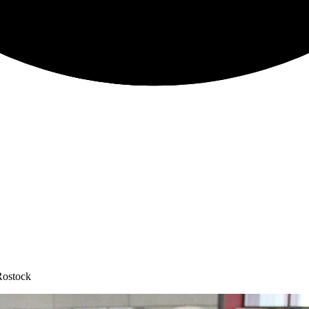
e
Rostock