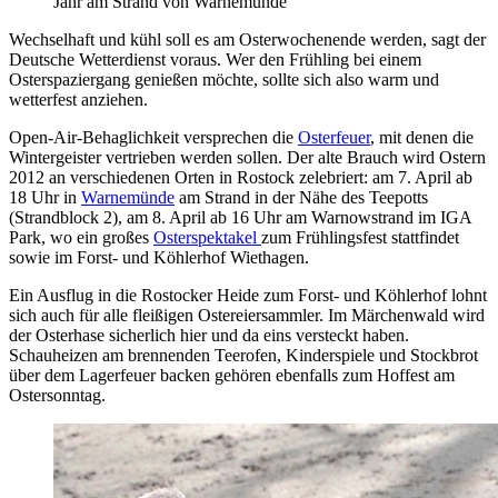
Jahr am Strand von Warnemünde
Wechselhaft und kühl soll es am Osterwochenende werden, sagt der
Deutsche Wetterdienst voraus. Wer den Frühling bei einem
Osterspaziergang genießen möchte, sollte sich also warm und
wetterfest anziehen.
Open-Air-Behaglichkeit versprechen die
Osterfeuer
, mit denen die
Wintergeister vertrieben werden sollen. Der alte Brauch wird Ostern
2012 an verschiedenen Orten in Rostock zelebriert: am 7. April ab
18 Uhr in
Warnemünde
am Strand in der Nähe des Teepotts
(Strandblock 2), am 8. April ab 16 Uhr am Warnowstrand im IGA
Park, wo ein großes
Osterspektakel
zum Frühlingsfest stattfindet
sowie im Forst- und Köhlerhof Wiethagen.
Ein Ausflug in die Rostocker Heide zum Forst- und Köhlerhof lohnt
sich auch für alle fleißigen Ostereiersammler. Im Märchenwald wird
der Osterhase sicherlich hier und da eins versteckt haben.
Schauheizen am brennenden Teerofen, Kinderspiele und Stockbrot
über dem Lagerfeuer backen gehören ebenfalls zum Hoffest am
Ostersonntag.