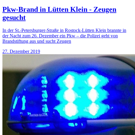
Pkw-Brand in Lütten Klein - Zeugen
gesucht
In der St.-Petersburger-Straße in Rostock-Lütten Klein brannte in
der Nacht zum 26. Dezember ein Pkw – die Polizei geht von
Brandstiftung aus und sucht Zeugen
27. Dezember 2019