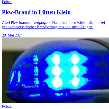
Polizei
Pkw-Brand in Lütten Klein
Zwei Pkw brannten vergangene Nacht in Lütten Klein - die Polizei
geht von vorsätzlicher Brandstiftung aus und sucht Zeugen.
28. Mai 2024
Polizei