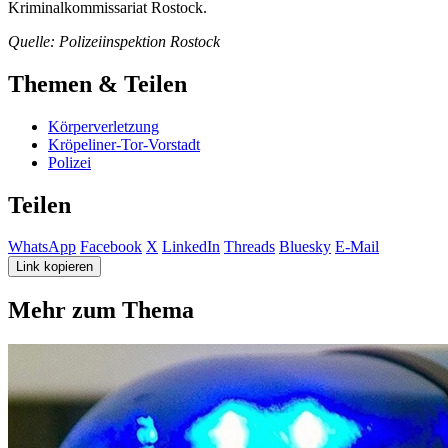
Kriminalkommissariat Rostock.
Quelle: Polizeiinspektion Rostock
Themen & Teilen
Körperverletzung
Kröpeliner-Tor-Vorstadt
Polizei
Teilen
WhatsApp
Facebook
X
LinkedIn
Threads
Bluesky
E-Mail
Link kopieren
Mehr zum Thema