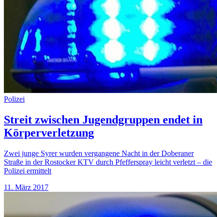
Polizei
Streit zwischen Jugendgruppen endet in
Körperverletzung
Zwei junge Syrer wurden vergangene Nacht in der Doberaner
Straße in der Rostocker KTV durch Pfefferspray leicht verletzt – die
Polizei ermittelt
11. März 2017