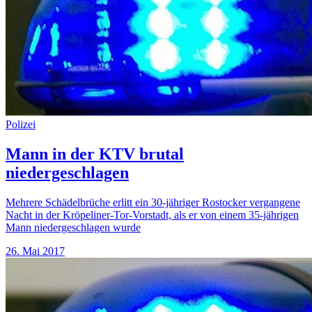
Polizei
Mann in der KTV brutal
niedergeschlagen
Mehrere Schädelbrüche erlitt ein 30-jähriger Rostocker vergangene
Nacht in der Kröpeliner-Tor-Vorstadt, als er von einem 35-jährigen
Mann niedergeschlagen wurde
26. Mai 2017