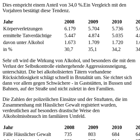
Dies entspricht einem Anteil von 34,0 %.Ein Vergleich mit den
Vorjahren bestätigt diese Tendenz.
Jahr
2008
2009
2010
2
Körperverletzungen
6.179
5.704
5.736
5
ermittelte Tatverdächtige
5.447
4.874
5.035
4
davon unter Alkohol
1.673
1.709
1.720
1
in %
30,7
35,1
34,2
34
Sehr oft wird die Wirkung von Alkohol, und besonders die mit dem
Verlust der Selbstkontrolle einhergehende Aggressionsneigung,
unterschätzt. Die bei alkoholisierten Tätern vorhandene
Rücksichtlosigkeit schlägt schnell in Brutalität um. Sie richtet sich
dann vor allem gegen Schwächere - in Gaststätten, in Bussen und
Bahnen, auf der Straße und nicht zuletzt in den Familien.
Die Zahlen der polizeilichen Einsätze und der Straftaten, die im
Zusammenhang mit Häuslicher Gewalt registriert wurden,
verdeutlichen auf besonders drastische Weise den
Alkoholmissbrauch im familiären Umfeld.
Jahr
2008
2009
2010
2
Fälle Häuslicher Gewalt
735
803
684
6