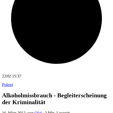
23:02
15:37
Polizei
Alkoholmissbrauch - Begleiterscheinung
der Kriminalität
16. März 2012
, von
Olaf
·
3 Min. Lesezeit