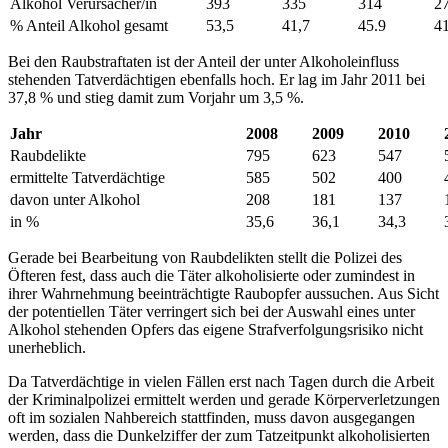
Alkohol Verursacher/in
393
335
314
2
% Anteil Alkohol gesamt
53,5
41,7
45.9
41
Bei den Raubstraftaten ist der Anteil der unter Alkoholeinfluss
stehenden Tatverdächtigen ebenfalls hoch. Er lag im Jahr 2011 bei
37,8 % und stieg damit zum Vorjahr um 3,5 %.
Jahr
2008
2009
2010
Raubdelikte
795
623
547
ermittelte Tatverdächtige
585
502
400
davon unter Alkohol
208
181
137
in %
35,6
36,1
34,3
Gerade bei Bearbeitung von Raubdelikten stellt die Polizei des
Öfteren fest, dass auch die Täter alkoholisierte oder zumindest in
ihrer Wahrnehmung beeinträchtigte Raubopfer aussuchen. Aus Sicht
der potentiellen Täter verringert sich bei der Auswahl eines unter
Alkohol stehenden Opfers das eigene Strafverfolgungsrisiko nicht
unerheblich.
Da Tatverdächtige in vielen Fällen erst nach Tagen durch die Arbeit
der Kriminalpolizei ermittelt werden und gerade Körperverletzungen
oft im sozialen Nahbereich stattfinden, muss davon ausgegangen
werden, dass die Dunkelziffer der zum Tatzeitpunkt alkoholisierten