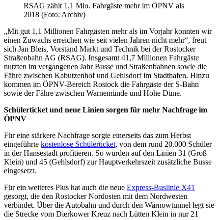
RSAG zählt 1,1 Mio. Fahrgäste mehr im ÖPNV als
2018 (Foto: Archiv)
„Mit gut 1,1 Millionen Fahrgästen mehr als im Vorjahr konnten wir
einen Zuwachs erreichen wie seit vielen Jahren nicht mehr“, freut
sich Jan Bleis, Vorstand Markt und Technik bei der Rostocker
Straßenbahn AG (RSAG). Insgesamt 41,7 Millionen Fahrgäste
nutzten im vergangenen Jahr Busse und Straßenbahnen sowie die
Fähre zwischen Kabutzenhof und Gehlsdorf im Stadthafen. Hinzu
kommen im ÖPNV-Bereich Rostock die Fahrgäste der S-Bahn
sowie der Fähre zwischen Warnemünde und Hohe Düne.
Schülerticket und neue Linien sorgen für mehr Nachfrage im
ÖPNV
Für eine stärkere Nachfrage sorgte einerseits das zum Herbst
eingeführte
kostenlose Schülerticket
, von dem rund 20.000 Schüler
in der Hansestadt profitieren. So wurden auf den Linien 31 (Groß
Klein) und 45 (Gehlsdorf) zur Hauptverkehrszeit zusätzliche Busse
eingesetzt.
Für ein weiteres Plus hat auch die neue
Express-Buslinie X41
gesorgt, die den Rostocker Nordosten mit dem Nordwesten
verbindet. Über die Autobahn und durch den Warnowtunnel legt sie
die Strecke vom Dierkower Kreuz nach Lütten Klein in nur 21