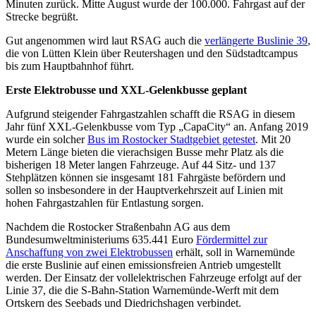
Minuten zurück. Mitte August wurde der 100.000. Fahrgast auf der
Strecke begrüßt.
Gut angenommen wird laut RSAG auch die
verlängerte Buslinie 39
,
die von Lütten Klein über Reutershagen und den Südstadtcampus
bis zum Hauptbahnhof führt.
Erste Elektrobusse und XXL-Gelenkbusse geplant
Aufgrund steigender Fahrgastzahlen schafft die RSAG in diesem
Jahr fünf XXL-Gelenkbusse vom Typ „CapaCity“ an. Anfang 2019
wurde ein solcher
Bus im Rostocker Stadtgebiet getestet
. Mit 20
Metern Länge bieten die vierachsigen Busse mehr Platz als die
bisherigen 18 Meter langen Fahrzeuge. Auf 44 Sitz- und 137
Stehplätzen können sie insgesamt 181 Fahrgäste befördern und
sollen so insbesondere in der Hauptverkehrszeit auf Linien mit
hohen Fahrgastzahlen für Entlastung sorgen.
Nachdem die Rostocker Straßenbahn AG aus dem
Bundesumweltministeriums 635.441 Euro
Fördermittel zur
Anschaffung von zwei Elektrobussen
erhält, soll in Warnemünde
die erste Buslinie auf einen emissionsfreien Antrieb umgestellt
werden. Der Einsatz der vollelektrischen Fahrzeuge erfolgt auf der
Linie 37, die die S-Bahn-Station Warnemünde-Werft mit dem
Ortskern des Seebads und Diedrichshagen verbindet.