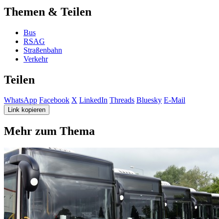
Themen & Teilen
Bus
RSAG
Straßenbahn
Verkehr
Teilen
WhatsApp
Facebook
X
LinkedIn
Threads
Bluesky
E-Mail
Link kopieren
Mehr zum Thema