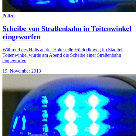
Polizei
Scheibe von Straßenbahn in Toitenwinkel
eingeworfen
Während des Halts an der Haltestelle Hölderlinweg im Stadtteil
Toitenwinkel wurde am Abend die Scheibe einer Straßenbahn
eingeworfen
19. November 2013