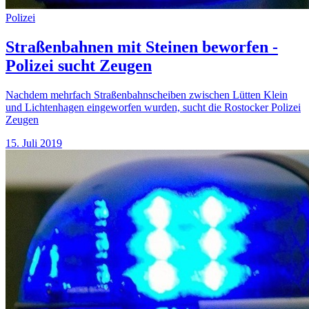
Polizei
Straßenbahnen mit Steinen beworfen -
Polizei sucht Zeugen
Nachdem mehrfach Straßenbahnscheiben zwischen Lütten Klein
und Lichtenhagen eingeworfen wurden, sucht die Rostocker Polizei
Zeugen
15. Juli 2019