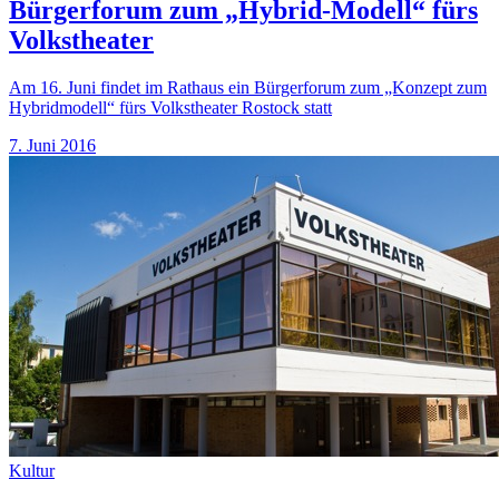
Bürgerforum zum „Hybrid-Modell“ fürs
Volkstheater
Am 16. Juni findet im Rathaus ein Bürgerforum zum „Konzept zum
Hybridmodell“ fürs Volkstheater Rostock statt
7. Juni 2016
Kultur