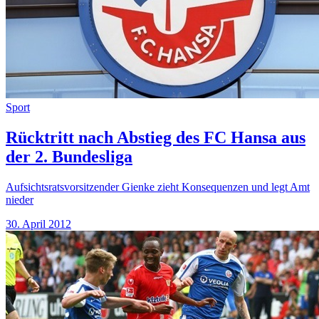
Sport
Rücktritt nach Abstieg des FC Hansa aus
der 2. Bundesliga
Aufsichtsratsvorsitzender Gienke zieht Konsequenzen und legt Amt
nieder
30. April 2012