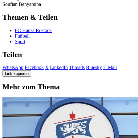
Soufian Benyamina
Themen & Teilen
FC Hansa Rostock
Fußball
Sport
Teilen
WhatsApp
Facebook
X
LinkedIn
Threads
Bluesky
E-Mail
Link kopieren
Mehr zum Thema