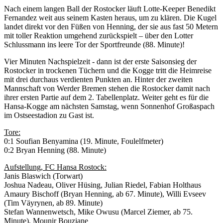
Nach einem langen Ball der Rostocker läuft Lotte-Keeper Benedikt
Fernandez weit aus seinem Kasten heraus, um zu klären. Die Kugel
landet direkt vor den Füßen von Henning, der sie aus fast 50 Metern
mit toller Reaktion umgehend zurückspielt – über den Lotter
Schlussmann ins leere Tor der Sportfreunde (88. Minute)!
Vier Minuten Nachspielzeit - dann ist der erste Saisonsieg der
Rostocker in trockenen Tüchern und die Kogge tritt die Heimreise
mit drei durchaus verdienten Punkten an. Hinter der zweiten
Mannschaft von Werder Bremen stehen die Rostocker damit nach
ihrer ersten Partie auf dem 2. Tabellenplatz. Weiter geht es für die
Hansa-Kogge am nächsten Samstag, wenn Sonnenhof Großaspach
im Ostseestadion zu Gast ist.
Tore:
0:1 Soufian Benyamina (19. Minute, Foulelfmeter)
0:2 Bryan Henning (88. Minute)
Aufstellung, FC Hansa Rostock:
Janis Blaswich (Torwart)
Joshua Nadeau, Oliver Hüsing, Julian Riedel, Fabian Holthaus
Amaury Bischoff (Bryan Henning, ab 67. Minute), Willi Evseev
(Tim Väyrynen, ab 89. Minute)
Stefan Wannenwetsch, Mike Owusu (Marcel Ziemer, ab 75.
Minute), Mounir Bouziane