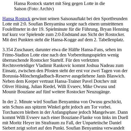
Hansa Rostock startet mit Sieg gegen Lotte in die
Saison (Foto: Archiv)
Hansa Rostock
gewinnt seinen Saisonauftakt bei den Sportfreunden
Lotte mit 2:0. Soufian Benyamina sorgte nach einem umstrittenen
Foulelfmeter in der 19. Spielminute für die Führung, Bryan Henning
traf kurz vor Spielende zum 2:0-Endstand aus Sicht der Rostocker.
Mit drei Punkten steht die Hansa-Kogge auf dem 2. Tabellenplatz.
3.354 Zuschauer, darunter etwa die Hälfte Hansa-Fans, sehen im
Frimo-Stadion Lotte eine nach den Vorbereitungsspielen wenig
überraschende Rostocker Startelf. Für den verletzten
Rechtsverteidiger Vladimir Rankovic kommt Joshua Nadeau zum
Einsatz, zwischen den Pfosten steht der erst vor zwei Tagen von der
Borussia-Mönchengladbach-Reserve ausgeliehene Janis Blaswich.
Neben dem Keeper vertraut Hansa-Trainer Pavel Dotchev mit
Oliver Hüsing, Julian Riedel, Willi Evseev, Mike Owusu und
Mounir Bouziane auf fünf weitere Rostocker Neuzugänge.
In der 2. Minute wird Soufian Benyamina von Owusu geschickt,
sein Schuss aus spitzem Winkel geht jedoch am Tor vorbei.
Torchancen bleiben in der Anfangsphase jedoch Mangelware. Dann
kommt Willi Evseev nach einer Bouziane-Flanke von links im Duell
mit Moritz Heyer im Strafraum zu Fall, der Unparteiische Daniel
Siebert zeigt sofort auf den Punkt. Soufian Benyamina verwandelt