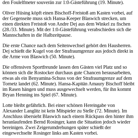
den Foulelfmeter souverän zur 1:0-Gästeführung (19. Minute).
Oliver Hüsing köpft einen Bischoff-Freistoß am Kasten vorbei, auf
der Gegenseite muss sich Hansa-Keeper Blaswich strecken, um
einen direkten Freistoß von Andre Dej aus dem Winkel zu fischen
(28./33. Minute). Mit der 1:0-Gästeführung verabschieden sich die
Mannschaften in die Halbzeitpause.
Die erste Chance nach dem Seitenwechsel gehört den Hausherren.
Dej schießt die Kugel von der Strafraumgrenze aus jedoch direkt in
die Arme von Blaswich (50. Minute).
Die offensiven Sportfreunde lassen den Gästen viel Platz und so
können sich die Rostocker durchaus gute Chancen herausarbeiten,
etwas als ein Benyamina-Schuss von der Strafraumgrenze auf dem
Tornetz landet (62. Minute). Hansa-Kapitän Amaury Bischoff bleibt
im Rasen hängen und muss ausgewechselt werden, für ihn kommt
Bryan Henning ins Spiel (67. Minute).
Lotte bleibt gefährlich. Bei einer schönen Hereingabe von
Alexander Langlitz ist kein Mitspieler zu Stelle (72. Minute). Im
Anschluss übersieht Blaswich nach einem Rückpass den hinter ihm
heranlaufenden Bernd Rosinger, kann die Situation jedoch wieder
bereinigen. Zwei Zeigerumdrehungen später schießt der
eingewechselte Rosinger links am Kasten vorbei.