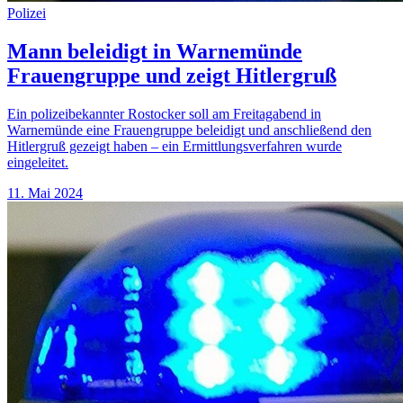
Polizei
Mann beleidigt in Warnemünde
Frauengruppe und zeigt Hitlergruß
Ein polizeibekannter Rostocker soll am Freitagabend in
Warnemünde eine Frauengruppe beleidigt und anschließend den
Hitlergruß gezeigt haben – ein Ermittlungsverfahren wurde
eingeleitet.
11. Mai 2024