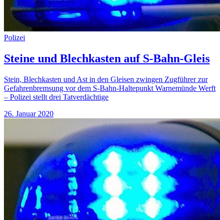
Polizei
Steine und Blechkasten auf S-Bahn-Gleis
Stein, Blechkasten und Ast in den Gleisen zwingen Zugführer zur
Gefahrenbremsung vor dem S-Bahn-Haltepunkt Warnemünde Werft
– Polizei stellt drei Tatverdächtige
26. Januar 2020