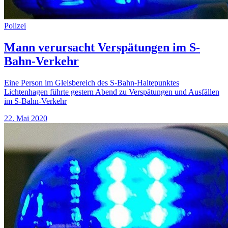
Polizei
Mann verursacht Verspätungen im S-
Bahn-Verkehr
Eine Person im Gleisbereich des S-Bahn-Haltepunktes
Lichtenhagen führte gestern Abend zu Verspätungen und Ausfällen
im S-Bahn-Verkehr
22. Mai 2020