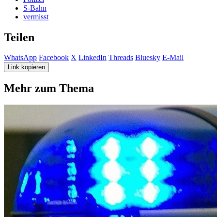
S-Bahn
vermisst
Teilen
WhatsApp
Facebook
X
LinkedIn
Threads
Bluesky
E-Mail
Link kopieren
Mehr zum Thema