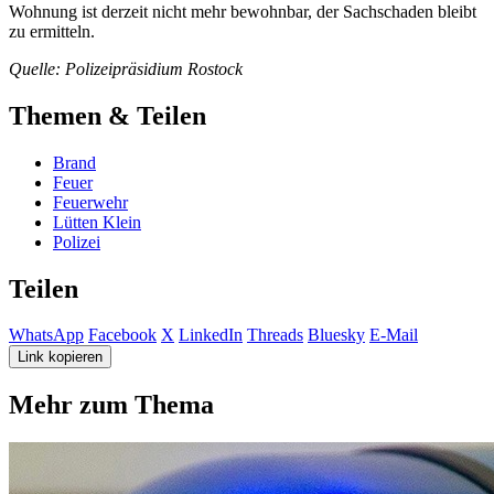
Wohnung ist derzeit nicht mehr bewohnbar, der Sachschaden bleibt
zu ermitteln.
Quelle: Polizeipräsidium Rostock
Themen & Teilen
Brand
Feuer
Feuerwehr
Lütten Klein
Polizei
Teilen
WhatsApp
Facebook
X
LinkedIn
Threads
Bluesky
E-Mail
Link kopieren
Mehr zum Thema