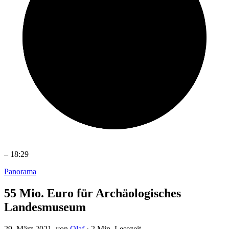
–
18:29
Panorama
55 Mio. Euro für Archäologisches
Landesmuseum
29. März 2021
, von
Olaf
·
2 Min. Lesezeit