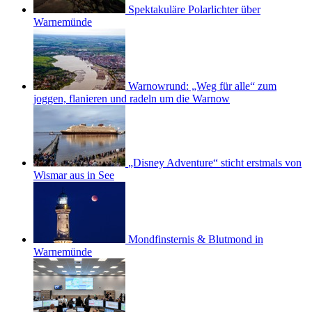
Spektakuläre Polarlichter über
Warnemünde
Warnowrund: „Weg für alle“ zum
joggen, flanieren und radeln um die Warnow
„Disney Adventure“ sticht erstmals von
Wismar aus in See
Mondfinsternis & Blutmond in
Warnemünde