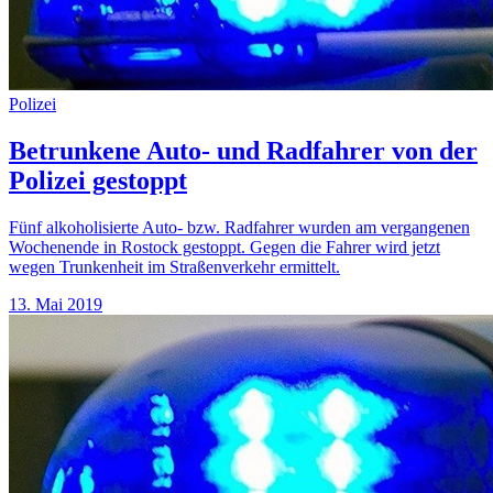
Polizei
Betrunkene Auto- und Radfahrer von der
Polizei gestoppt
Fünf alkoholisierte Auto- bzw. Radfahrer wurden am vergangenen
Wochenende in Rostock gestoppt. Gegen die Fahrer wird jetzt
wegen Trunkenheit im Straßenverkehr ermittelt.
13. Mai 2019