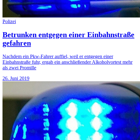
Polizei
Betrunken entgegen einer Einbahnstraße
gefahren
Nachdem ein Pkw-Fahrer auffiel, weil er entgegen einer
Einbahnstraße fuhr, ergab ein anschließender Alkoholvortest mehr
als zwei Promille
26. Juni 2019