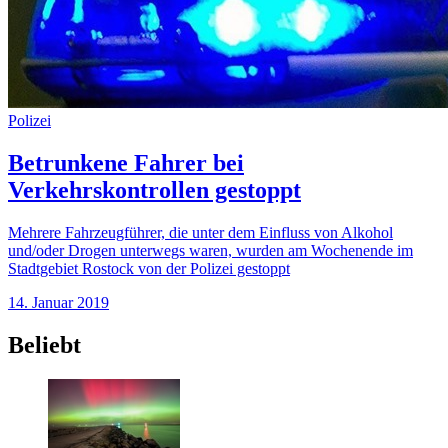
Polizei
Betrunkene Fahrer bei
Verkehrskontrollen gestoppt
Mehrere Fahrzeugführer, die unter dem Einfluss von Alkohol
und/oder Drogen unterwegs waren, wurden am Wochenende im
Stadtgebiet Rostock von der Polizei gestoppt
14. Januar 2019
Beliebt