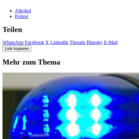
Alkohol
Polizei
Teilen
WhatsApp
Facebook
X
LinkedIn
Threads
Bluesky
E-Mail
Link kopieren
Mehr zum Thema