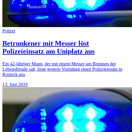
Polizei
Betrunkener mit Messer löst
Polizeieinsatz am Uniplatz aus
Ein 42-jähriger Mann, der mit einem Messer am Brunnen der
Lebensfreude saß, löste gestern Vormittag einen Polizeieinsatz in
Rostock aus
13. Juni 2019