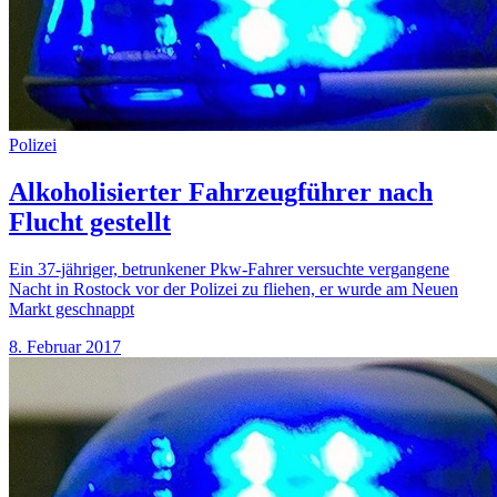
Polizei
Alkoholisierter Fahrzeugführer nach
Flucht gestellt
Ein 37-jähriger, betrunkener Pkw-Fahrer versuchte vergangene
Nacht in Rostock vor der Polizei zu fliehen, er wurde am Neuen
Markt geschnappt
8. Februar 2017