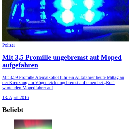
Polizei
Mit 3,5 Promille ungebremst auf Moped
aufgefahren
Mit 3,59 Promille Atemalkohol fuhr ein Autofahrer heute Mittag an
der Kreuzung am Vögenteich ungebremst auf einen bei „Rot“
wartenden Mopedfahrer auf
13. April 2016
Beliebt