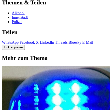
Themen & Teilen
Alkohol
Innenstadt
Polizei
Teilen
WhatsApp
Facebook
X
LinkedIn
Threads
Bluesky
E-Mail
Link kopieren
Mehr zum Thema