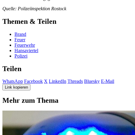
Quelle: Polizeiinspektion Rostock
Themen & Teilen
Brand
Feuer
Feuerwehr
Hansaviertel
Polizei
Teilen
WhatsApp
Facebook
X
LinkedIn
Threads
Bluesky
E-Mail
Link kopieren
Mehr zum Thema