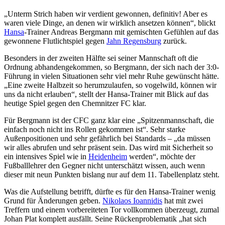
„Unterm Strich haben wir verdient gewonnen, definitiv! Aber es
waren viele Dinge, an denen wir wirklich ansetzen können“, blickt
Hansa
-Trainer Andreas Bergmann mit gemischten Gefühlen auf das
gewonnene Flutlichtspiel gegen
Jahn Regensburg
zurück.
Besonders in der zweiten Hälfte sei seiner Mannschaft oft die
Ordnung abhandengekommen, so Bergmann, der sich nach der 3:0-
Führung in vielen Situationen sehr viel mehr Ruhe gewünscht hätte.
„Eine zweite Halbzeit so herumzulaufen, so vogelwild, können wir
uns da nicht erlauben“, stellt der Hansa-Trainer mit Blick auf das
heutige Spiel gegen den Chemnitzer FC klar.
Für Bergmann ist der CFC ganz klar eine „Spitzenmannschaft, die
einfach noch nicht ins Rollen gekommen ist“. Sehr starke
Außenpositionen und sehr gefährlich bei Standards – „da müssen
wir alles abrufen und sehr präsent sein. Das wird mit Sicherheit so
ein intensives Spiel wie in
Heidenheim
werden“, möchte der
Fußballlehrer den Gegner nicht unterschätzt wissen, auch wenn
dieser mit neun Punkten bislang nur auf dem 11. Tabellenplatz steht.
Was die Aufstellung betrifft, dürfte es für den Hansa-Trainer wenig
Grund für Änderungen geben.
Nikolaos Ioannidis
hat mit zwei
Treffern und einem vorbereiteten Tor vollkommen überzeugt, zumal
Johan Plat komplett ausfällt. Seine Rückenproblematik „hat sich