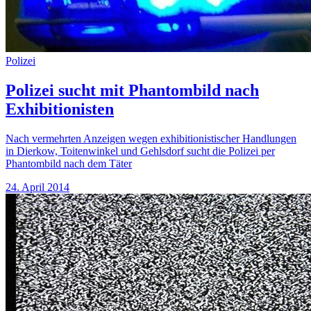
Polizei
Polizei sucht mit Phantombild nach
Exhibitionisten
Nach vermehrten Anzeigen wegen exhibitionistischer Handlungen
in Dierkow, Toitenwinkel und Gehlsdorf sucht die Polizei per
Phantombild nach dem Täter
24. April 2014