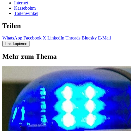
Internet
Kassebohm
Toitenwinkel
Teilen
WhatsApp
Facebook
X
LinkedIn
Threads
Bluesky
E-Mail
Link kopieren
Mehr zum Thema