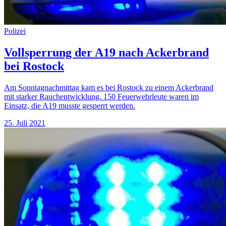
Polizei
Vollsperrung der A19 nach Ackerbrand
bei Rostock
Am Sonntagnachmittag kam es bei Rostock zu einem Ackerbrand
mit starker Rauchentwicklung. 150 Feuerwehrleute waren im
Einsatz, die A19 musste gesperrt werden.
25. Juli 2021