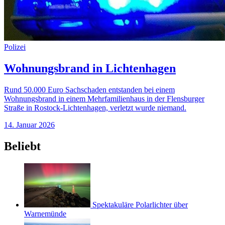
Polizei
Wohnungsbrand in Lichtenhagen
Rund 50.000 Euro Sachschaden entstanden bei einem
Wohnungsbrand in einem Mehrfamilienhaus in der Flensburger
Straße in Rostock-Lichtenhagen, verletzt wurde niemand.
14. Januar 2026
Beliebt
Spektakuläre Polarlichter über
Warnemünde