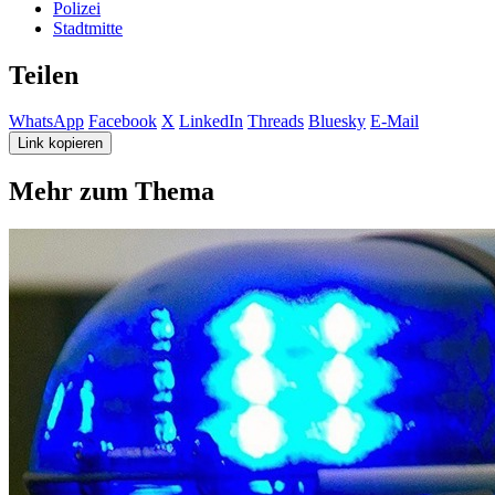
Polizei
Stadtmitte
Teilen
WhatsApp
Facebook
X
LinkedIn
Threads
Bluesky
E-Mail
Link kopieren
Mehr zum Thema