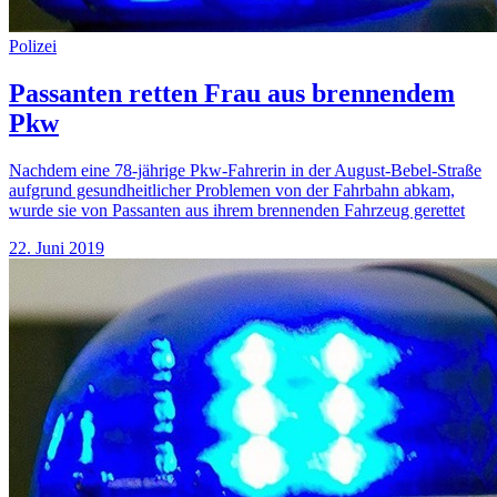
Polizei
Passanten retten Frau aus brennendem
Pkw
Nachdem eine 78-jährige Pkw-Fahrerin in der August-Bebel-Straße
aufgrund gesundheitlicher Problemen von der Fahrbahn abkam,
wurde sie von Passanten aus ihrem brennenden Fahrzeug gerettet
22. Juni 2019