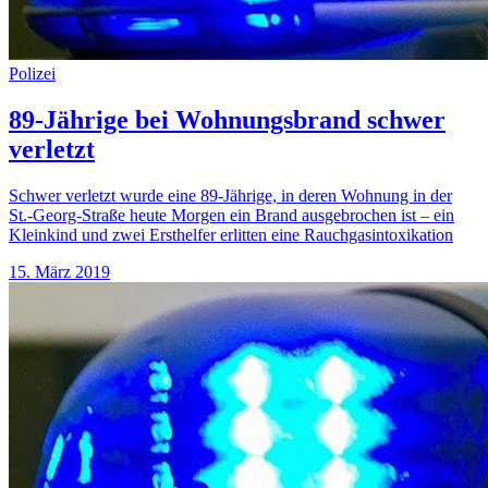
Polizei
89-Jährige bei Wohnungsbrand schwer
verletzt
Schwer verletzt wurde eine 89-Jährige, in deren Wohnung in der
St.-Georg-Straße heute Morgen ein Brand ausgebrochen ist – ein
Kleinkind und zwei Ersthelfer erlitten eine Rauchgasintoxikation
15. März 2019