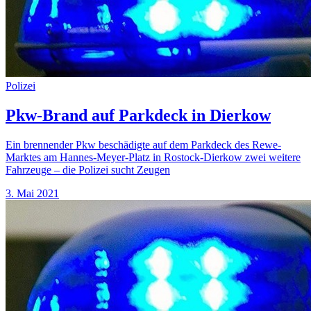
Polizei
Pkw-Brand auf Parkdeck in Dierkow
Ein brennender Pkw beschädigte auf dem Parkdeck des Rewe-
Marktes am Hannes-Meyer-Platz in Rostock-Dierkow zwei weitere
Fahrzeuge – die Polizei sucht Zeugen
3. Mai 2021