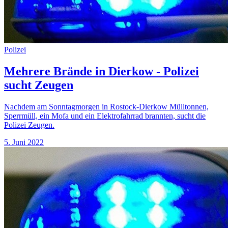
Polizei
Mehrere Brände in Dierkow - Polizei
sucht Zeugen
Nachdem am Sonntagmorgen in Rostock-Dierkow Mülltonnen,
Sperrmüll, ein Mofa und ein Elektrofahrrad brannten, sucht die
Polizei Zeugen.
5. Juni 2022