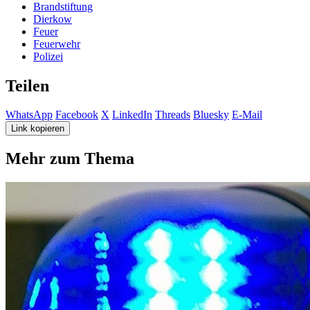
Brandstiftung
Dierkow
Feuer
Feuerwehr
Polizei
Teilen
WhatsApp
Facebook
X
LinkedIn
Threads
Bluesky
E-Mail
Link kopieren
Mehr zum Thema