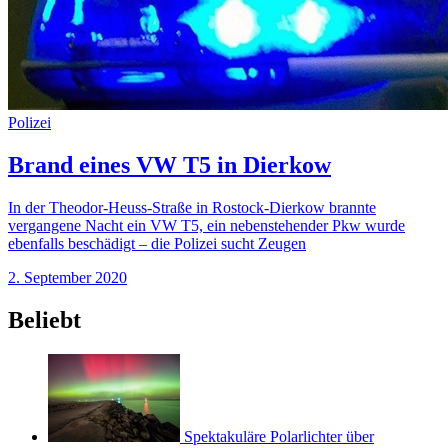
Polizei
Brand eines VW T5 in Dierkow
In der Theodor-Heuss-Straße in Rostock-Dierkow brannte
vergangene Nacht ein VW T5, ein nebenstehender Pkw wurde
ebenfalls beschädigt – die Polizei sucht Zeugen
2. September 2020
Beliebt
Spektakuläre Polarlichter über