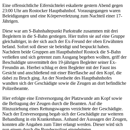
Eine offensichtliche Eifersüchtelei eskalierte gestern Abend gegen
23:00 Uhr am Rostocker Hauptbahnhof. Vorausgegangen waren
Beleidigungen und eine Körperverletzung zum Nachteil einer 17-
Jährigen.
Diese war am S-Bahnhaltepunkt Parkstraße zusammen mit drei
Begleitern in die S-Bahn gestiegen. Hier trafen sie auf eine Gruppe
gleichaltriger, in der sich auch der Ex-Freund der oben Erwähnten
befand. Sofort soll dieser sie beleidigt und bespuckt haben.
Nachdem beide Gruppen am Hauptbahnhof Rostock die S-Bahn
verließen und sich getrennt zum Ausgang begeben wollten, griff der
Beschuldigte unvermittelt den 19-jährigen Begleiter seiner Ex-
Freundin an. Hierbei schlug er dem Begleiter mit der Faust ins
Gesicht und anschließend mit einer Bierflasche auf den Kopf, die
dabei zu Bruch ging. An der Nordseite des Hauptbahnhofes
wandten sich der Geschädigte sowie die Zeugen an dort befindliche
Polizeibeamte.
Hier erfolgte eine Erstversorgung der Platzwunde am Kopf sowie
die Befragung der Zeugen durch die Beamten. Auf die
Hinzuziehung eines Rettungswagens verzichtete der Geschädigte.
Nach der Erstversorgung begab sich der Geschädigte zur weiteren
Behandlung in ein Krankenhaus. Anhand der Aussagen der Zeugen,
konnten alle Angaben zum Täter erlangt werden. Dieser wird sich
nun einem durch die Bundespolizei eingeleiteten