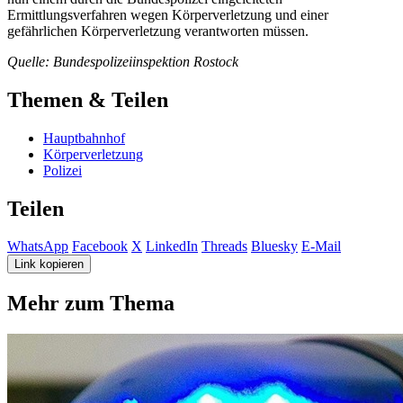
Ermittlungsverfahren wegen Körperverletzung und einer
gefährlichen Körperverletzung verantworten müssen.
Quelle: Bundespolizeiinspektion Rostock
Themen & Teilen
Hauptbahnhof
Körperverletzung
Polizei
Teilen
WhatsApp
Facebook
X
LinkedIn
Threads
Bluesky
E-Mail
Link kopieren
Mehr zum Thema