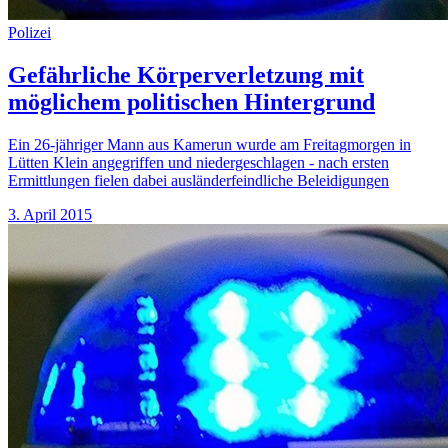
Polizei
Gefährliche Körperverletzung mit
möglichem politischen Hintergrund
Ein 26-jähriger Mann aus Kamerun wurde am Freitagmorgen in
Lütten Klein angegriffen und niedergeschlagen - nach ersten
Ermittlungen fielen dabei ausländerfeindliche Beleidigungen
3. April 2015