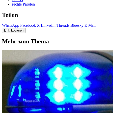
rechte Parolen
Teilen
WhatsApp
Facebook
X
LinkedIn
Threads
Bluesky
E-Mail
Link kopieren
Mehr zum Thema