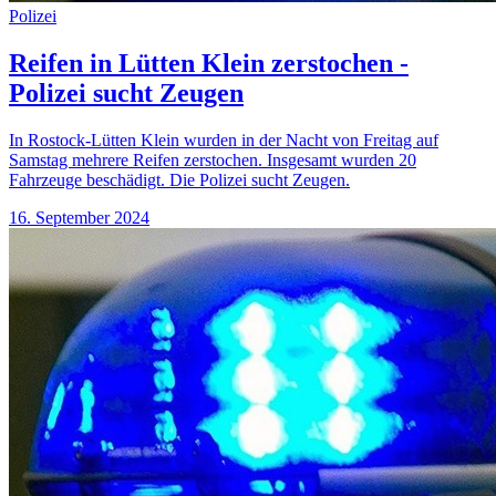
Polizei
Reifen in Lütten Klein zerstochen -
Polizei sucht Zeugen
In Rostock-Lütten Klein wurden in der Nacht von Freitag auf
Samstag mehrere Reifen zerstochen. Insgesamt wurden 20
Fahrzeuge beschädigt. Die Polizei sucht Zeugen.
16. September 2024