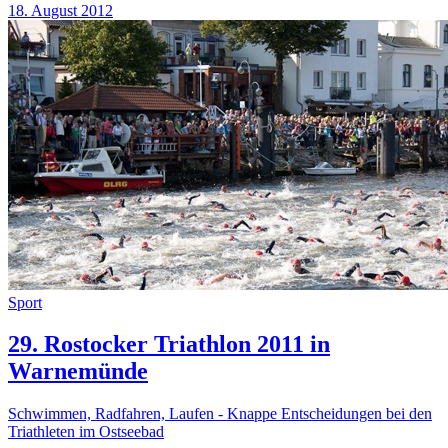
18. August 2012
Sport
29. Rostocker Triathlon 2011 in
Warnemünde
Schwimmen, Radfahren, Laufen - Knappe Entscheidungen bei den
Triathleten im Ostseebad