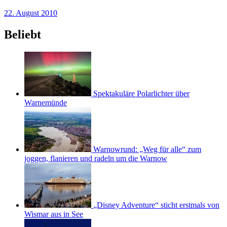
22. August 2010
Beliebt
Spektakuläre Polarlichter über
Warnemünde
Warnowrund: „Weg für alle“ zum
joggen, flanieren und radeln um die Warnow
„Disney Adventure“ sticht erstmals von
Wismar aus in See