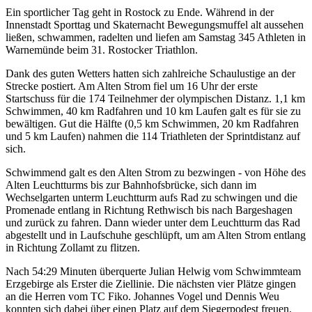
Ein sportlicher Tag geht in Rostock zu Ende. Während in der
Innenstadt Sporttag und Skaternacht Bewegungsmuffel alt aussehen
ließen, schwammen, radelten und liefen am Samstag 345 Athleten in
Warnemünde beim 31. Rostocker Triathlon.
Dank des guten Wetters hatten sich zahlreiche Schaulustige an der
Strecke postiert. Am Alten Strom fiel um 16 Uhr der erste
Startschuss für die 174 Teilnehmer der olympischen Distanz. 1,1 km
Schwimmen, 40 km Radfahren und 10 km Laufen galt es für sie zu
bewältigen. Gut die Hälfte (0,5 km Schwimmen, 20 km Radfahren
und 5 km Laufen) nahmen die 114 Triathleten der Sprintdistanz auf
sich.
Schwimmend galt es den Alten Strom zu bezwingen - von Höhe des
Alten Leuchtturms bis zur Bahnhofsbrücke, sich dann im
Wechselgarten unterm Leuchtturm aufs Rad zu schwingen und die
Promenade entlang in Richtung Rethwisch bis nach Bargeshagen
und zurück zu fahren. Dann wieder unter dem Leuchtturm das Rad
abgestellt und in Laufschuhe geschlüpft, um am Alten Strom entlang
in Richtung Zollamt zu flitzen.
Nach 54:29 Minuten überquerte Julian Helwig vom Schwimmteam
Erzgebirge als Erster die Ziellinie. Die nächsten vier Plätze gingen
an die Herren vom TC Fiko. Johannes Vogel und Dennis Weu
konnten sich dabei über einen Platz auf dem Siegerpodest freuen.