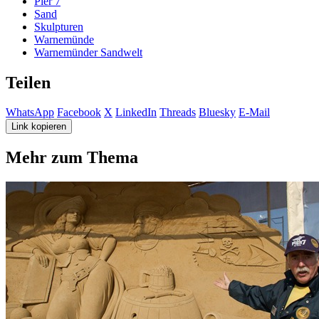
Pier 7
Sand
Skulpturen
Warnemünde
Warnemünder Sandwelt
Teilen
WhatsApp
Facebook
X
LinkedIn
Threads
Bluesky
E-Mail
Link kopieren
Mehr zum Thema