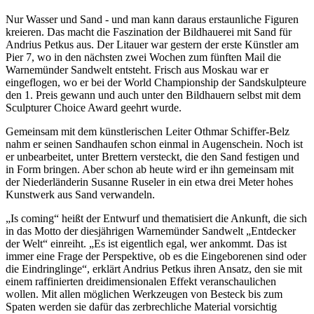
Nur Wasser und Sand - und man kann daraus erstaunliche Figuren
kreieren. Das macht die Faszination der Bildhauerei mit Sand für
Andrius Petkus aus. Der Litauer war gestern der erste Künstler am
Pier 7, wo in den nächsten zwei Wochen zum fünften Mail die
Warnemünder Sandwelt entsteht. Frisch aus Moskau war er
eingeflogen, wo er bei der World Championship der Sandskulpteure
den 1. Preis gewann und auch unter den Bildhauern selbst mit dem
Sculpturer Choice Award geehrt wurde.
Gemeinsam mit dem künstlerischen Leiter Othmar Schiffer-Belz
nahm er seinen Sandhaufen schon einmal in Augenschein. Noch ist
er unbearbeitet, unter Brettern versteckt, die den Sand festigen und
in Form bringen. Aber schon ab heute wird er ihn gemeinsam mit
der Niederländerin Susanne Ruseler in ein etwa drei Meter hohes
Kunstwerk aus Sand verwandeln.
„Is coming“ heißt der Entwurf und thematisiert die Ankunft, die sich
in das Motto der diesjährigen Warnemünder Sandwelt „Entdecker
der Welt“ einreiht. „Es ist eigentlich egal, wer ankommt. Das ist
immer eine Frage der Perspektive, ob es die Eingeborenen sind oder
die Eindringlinge“, erklärt Andrius Petkus ihren Ansatz, den sie mit
einem raffinierten dreidimensionalen Effekt veranschaulichen
wollen. Mit allen möglichen Werkzeugen von Besteck bis zum
Spaten werden sie dafür das zerbrechliche Material vorsichtig