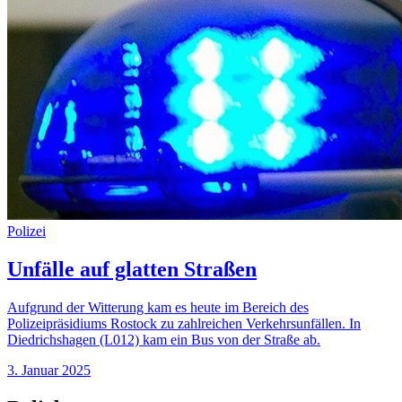
Polizei
Unfälle auf glatten Straßen
Aufgrund der Witterung kam es heute im Bereich des
Polizeipräsidiums Rostock zu zahlreichen Verkehrsunfällen. In
Diedrichshagen (L012) kam ein Bus von der Straße ab.
3. Januar 2025