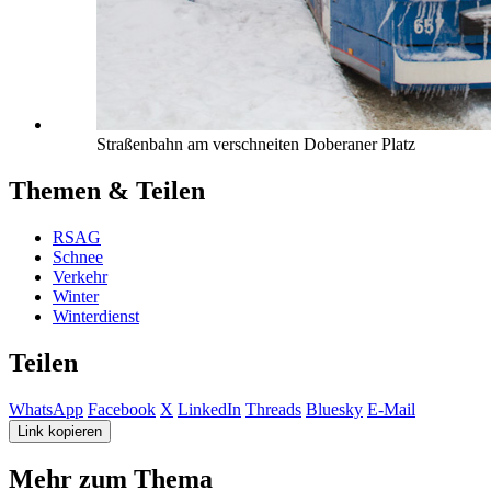
Straßenbahn am verschneiten Doberaner Platz
Themen & Teilen
RSAG
Schnee
Verkehr
Winter
Winterdienst
Teilen
WhatsApp
Facebook
X
LinkedIn
Threads
Bluesky
E-Mail
Link kopieren
Mehr zum Thema