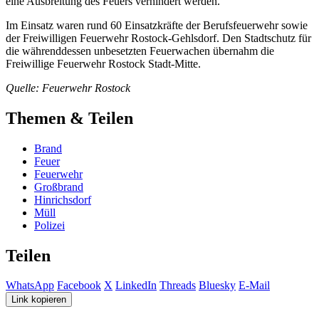
eine Ausbreitung des Feuers verhindert werden.
Im Einsatz waren rund 60 Einsatzkräfte der Berufsfeuerwehr sowie
der Freiwilligen Feuerwehr Rostock-Gehlsdorf. Den Stadtschutz für
die währenddessen unbesetzten Feuerwachen übernahm die
Freiwillige Feuerwehr Rostock Stadt-Mitte.
Quelle: Feuerwehr Rostock
Themen & Teilen
Brand
Feuer
Feuerwehr
Großbrand
Hinrichsdorf
Müll
Polizei
Teilen
WhatsApp
Facebook
X
LinkedIn
Threads
Bluesky
E-Mail
Link kopieren