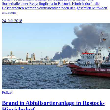
Sortierhalle einer Recyclingfirma in Rostock-Hinrichsdorf - die
Löscharbeiten werden voraussichtlich noch den gesamten Mittwoch
andauern
24. Juli 2018
Polizei
Brand in Abfallsortieranlage in Rostock-
Hinrichsdorf