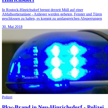
In Rostock-Hinrichsdorf brennt derzeit Müll auf einer
Abfallsortieranlage - Anlieger werden gebeten, Fenster und Türen
geschlossen zu halten, es kommt zu umfangreichen Absperrungen
30. Mai 2018
Polizei
Pkw-Brand in Neu-Hinrichsdorf - Polizei