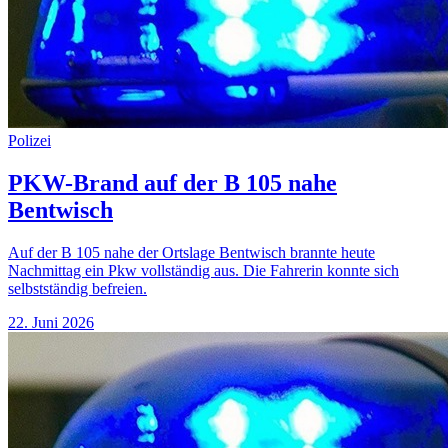
Polizei
PKW-Brand auf der B 105 nahe
Bentwisch
Auf der B 105 nahe der Ortslage Bentwisch brannte heute
Nachmittag ein Pkw vollständig aus. Die Fahrerin konnte sich
selbstständig befreien.
22. Juni 2026