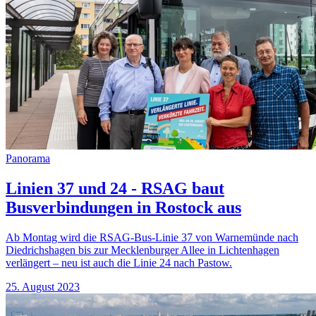
Panorama
Linien 37 und 24 - RSAG baut
Busverbindungen in Rostock aus
Ab Montag wird die RSAG-Bus-Linie 37 von Warnemünde nach
Diedrichshagen bis zur Mecklenburger Allee in Lichtenhagen
verlängert – neu ist auch die Linie 24 nach Pastow.
25. August 2023