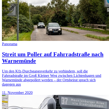
Panorama
Streit um Poller auf Fahrradstraße nach
Warnemünde
Um den Kfz-Durchgangsverkehr zu verhindern, soll die
Fahrradstraße im Groß Kleiner Weg zwischen Lichtenhagen und
Warnemünde abgepollert werden – der Ortsbeirat sprach sich
dagegen aus
11. November 2020