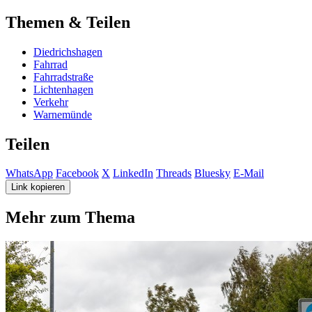
Themen & Teilen
Diedrichshagen
Fahrrad
Fahrradstraße
Lichtenhagen
Verkehr
Warnemünde
Teilen
WhatsApp
Facebook
X
LinkedIn
Threads
Bluesky
E-Mail
Link kopieren
Mehr zum Thema