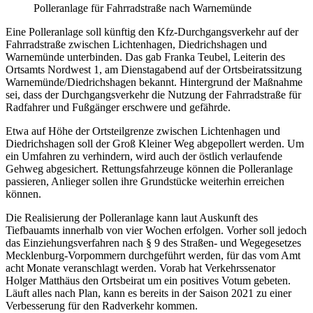
Polleranlage für Fahrradstraße nach Warnemünde
Eine Polleranlage soll künftig den Kfz-Durchgangsverkehr auf der
Fahrradstraße zwischen Lichtenhagen, Diedrichshagen und
Warnemünde unterbinden. Das gab Franka Teubel, Leiterin des
Ortsamts Nordwest 1, am Dienstagabend auf der Ortsbeiratssitzung
Warnemünde/Diedrichshagen bekannt. Hintergrund der Maßnahme
sei, dass der Durchgangsverkehr die Nutzung der Fahrradstraße für
Radfahrer und Fußgänger erschwere und gefährde.
Etwa auf Höhe der Ortsteilgrenze zwischen Lichtenhagen und
Diedrichshagen soll der Groß Kleiner Weg abgepollert werden. Um
ein Umfahren zu verhindern, wird auch der östlich verlaufende
Gehweg abgesichert. Rettungsfahrzeuge können die Polleranlage
passieren, Anlieger sollen ihre Grundstücke weiterhin erreichen
können.
Die Realisierung der Polleranlage kann laut Auskunft des
Tiefbauamts innerhalb von vier Wochen erfolgen. Vorher soll jedoch
das Einziehungsverfahren nach § 9 des Straßen- und Wegegesetzes
Mecklenburg-Vorpommern durchgeführt werden, für das vom Amt
acht Monate veranschlagt werden. Vorab hat Verkehrssenator
Holger Matthäus den Ortsbeirat um ein positives Votum gebeten.
Läuft alles nach Plan, kann es bereits in der Saison 2021 zu einer
Verbesserung für den Radverkehr kommen.