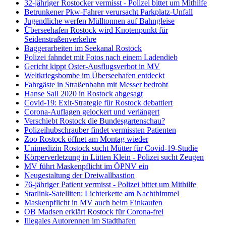
32-jähriger Rostocker vermisst - Polizei bittet um Mithilfe
Betrunkener Pkw-Fahrer verursacht Parkplatz-Unfall
Jugendliche werfen Mülltonnen auf Bahngleise
Überseehafen Rostock wird Knotenpunkt für
Seidenstraßenverkehre
Baggerarbeiten im Seekanal Rostock
Polizei fahndet mit Fotos nach einem Ladendieb
Gericht kippt Oster-Ausflugsverbot in MV
Weltkriegsbombe im Überseehafen entdeckt
Fahrgäste in Straßenbahn mit Messer bedroht
Hanse Sail 2020 in Rostock abgesagt
Covid-19: Exit-Strategie für Rostock debattiert
Corona-Auflagen gelockert und verlängert
Verschiebt Rostock die Bundesgartenschau?
Polizeihubschrauber findet vermissten Patienten
Zoo Rostock öffnet am Montag wieder
Unimedizin Rostock sucht Mütter für Covid-19-Studie
Körperverletzung in Lütten Klein - Polizei sucht Zeugen
MV führt Maskenpflicht im ÖPNV ein
Neugestaltung der Dreiwallbastion
76-jähriger Patient vermisst - Polizei bittet um Mithilfe
Starlink-Satelliten: Lichterkette am Nachthimmel
Maskenpflicht in MV auch beim Einkaufen
OB Madsen erklärt Rostock für Corona-frei
Illegales Autorennen im Stadthafen