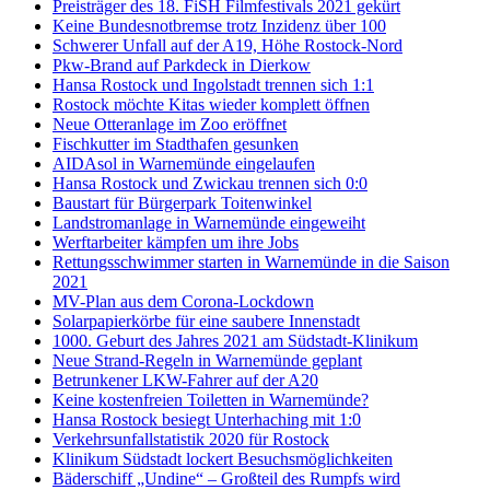
Preisträger des 18. FiSH Filmfestivals 2021 gekürt
Keine Bundesnotbremse trotz Inzidenz über 100
Schwerer Unfall auf der A19, Höhe Rostock-Nord
Pkw-Brand auf Parkdeck in Dierkow
Hansa Rostock und Ingolstadt trennen sich 1:1
Rostock möchte Kitas wieder komplett öffnen
Neue Otteranlage im Zoo eröffnet
Fischkutter im Stadthafen gesunken
AIDAsol in Warnemünde eingelaufen
Hansa Rostock und Zwickau trennen sich 0:0
Baustart für Bürgerpark Toitenwinkel
Landstromanlage in Warnemünde eingeweiht
Werftarbeiter kämpfen um ihre Jobs
Rettungsschwimmer starten in Warnemünde in die Saison
2021
MV-Plan aus dem Corona-Lockdown
Solarpapierkörbe für eine saubere Innenstadt
1000. Geburt des Jahres 2021 am Südstadt-Klinikum
Neue Strand-Regeln in Warnemünde geplant
Betrunkener LKW-Fahrer auf der A20
Keine kostenfreien Toiletten in Warnemünde?
Hansa Rostock besiegt Unterhaching mit 1:0
Verkehrsunfallstatistik 2020 für Rostock
Klinikum Südstadt lockert Besuchsmöglichkeiten
Bäderschiff „Undine“ – Großteil des Rumpfs wird