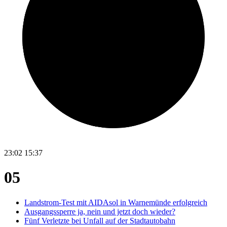
23:02
15:37
05
Landstrom-Test mit AIDAsol in Warnemünde erfolgreich
Ausgangssperre ja, nein und jetzt doch wieder?
Fünf Verletzte bei Unfall auf der Stadtautobahn