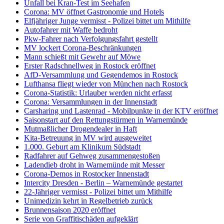
Unfall bei Kran-Test im Seehafen
Corona: MV öffnet Gastronomie und Hotels
Elfjähriger Junge vermisst - Polizei bittet um Mithilfe
Autofahrer mit Waffe bedroht
Pkw-Fahrer nach Verfolgungsfahrt gestellt
MV lockert Corona-Beschränkungen
Mann schießt mit Gewehr auf Möwe
Erster Radschnellweg in Rostock eröffnet
AfD-Versammlung und Gegendemos in Rostock
Lufthansa fliegt wieder von München nach Rostock
Corona-Statistik: Urlauber werden nicht erfasst
Corona: Versammlungen in der Innenstadt
Carsharing und Lastenrad - Mobilpunkte in der KTV eröffnet
Saisonstart auf den Rettungstürmen in Warnemünde
Mutmaßlicher Drogendealer in Haft
Kita-Betreuung in MV wird ausgeweitet
1.000. Geburt am Klinikum Südstadt
Radfahrer auf Gehweg zusammengestoßen
Ladendieb droht in Warnemünde mit Messer
Corona-Demos in Rostocker Innenstadt
Intercity Dresden - Berlin – Warnemünde gestartet
22-Jähriger vermisst - Polizei bittet um Mithilfe
Unimedizin kehrt in Regelbetrieb zurück
Brunnensaison 2020 eröffnet
Serie von Graffitischäden aufgeklärt