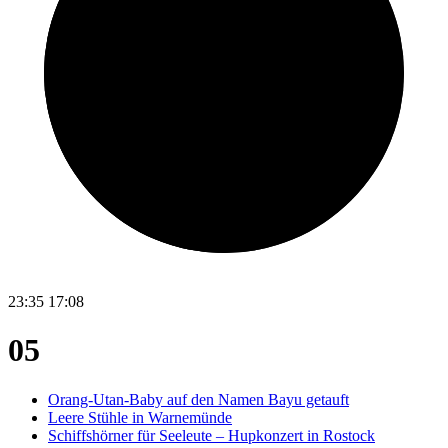
23:35
17:08
05
Orang-Utan-Baby auf den Namen Bayu getauft
Leere Stühle in Warnemünde
Schiffshörner für Seeleute – Hupkonzert in Rostock