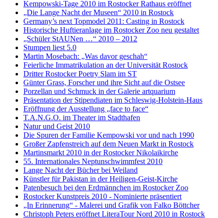
Kempowski-Tage 2010 im Rostocker Rathaus eröffnet
„Die Lange Nacht der Museen“ 2010 in Rostock
Germany’s next Topmodel 2011: Casting in Rostock
Historische Huftieranlage im Rostocker Zoo neu gestaltet
„Schüler StAUNen …“ 2010 – 2012
Stumpen liest 5.0
Martin Mosebach: „Was davor geschah“
Feierliche Immatrikulation an der Universität Rostock
Dritter Rostocker Poetry Slam im ST
Günter Grass, Forscher und ihre Sicht auf die Ostsee
Porzellan und Schmuck in der Galerie artquarium
Präsentation der Stipendiaten im Schleswig-Holstein-Haus
Eröffnung der Ausstellung „face to face“
T.A.N.G.O. im Theater im Stadthafen
Natur und Geist 2010
Die Spuren der Familie Kempowski vor und nach 1990
Großer Zapfenstreich auf dem Neuen Markt in Rostock
Martinsmarkt 2010 in der Rostocker Nikolaikirche
55. Internationales Neptunschwimmfest 2010
Lange Nacht der Bücher bei Weiland
Künstler für Pakistan in der Heiligen-Geist-Kirche
Patenbesuch bei den Erdmännchen im Rostocker Zoo
Rostocker Kunstpreis 2010 - Nominierte präsentiert
„In Erinnerung“ - Malerei und Grafik von Falko Böttcher
Christoph Peters eröffnet LiteraTour Nord 2010 in Rostock