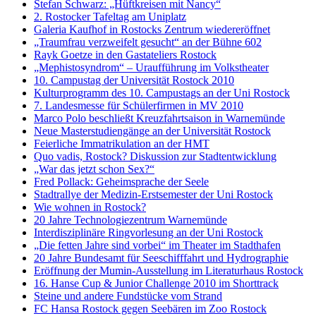
Stefan Schwarz: „Hüftkreisen mit Nancy“
2. Rostocker Tafeltag am Uniplatz
Galeria Kaufhof in Rostocks Zentrum wiedereröffnet
„Traumfrau verzweifelt gesucht“ an der Bühne 602
Rayk Goetze in den Gastateliers Rostock
„Mephistosyndrom“ – Uraufführung im Volkstheater
10. Campustag der Universität Rostock 2010
Kulturprogramm des 10. Campustags an der Uni Rostock
7. Landesmesse für Schülerfirmen in MV 2010
Marco Polo beschließt Kreuzfahrtsaison in Warnemünde
Neue Masterstudiengänge an der Universität Rostock
Feierliche Immatrikulation an der HMT
Quo vadis, Rostock? Diskussion zur Stadtentwicklung
„War das jetzt schon Sex?“
Fred Pollack: Geheimsprache der Seele
Stadtrallye der Medizin-Erstsemester der Uni Rostock
Wie wohnen in Rostock?
20 Jahre Technologiezentrum Warnemünde
Interdisziplinäre Ringvorlesung an der Uni Rostock
„Die fetten Jahre sind vorbei“ im Theater im Stadthafen
20 Jahre Bundesamt für Seeschifffahrt und Hydrographie
Eröffnung der Mumin-Ausstellung im Literaturhaus Rostock
16. Hanse Cup & Junior Challenge 2010 im Shorttrack
Steine und andere Fundstücke vom Strand
FC Hansa Rostock gegen Seebären im Zoo Rostock