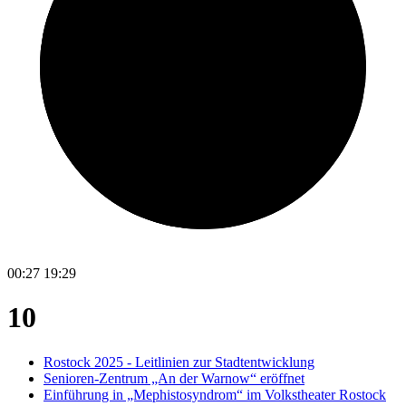
00:27
19:29
10
Rostock 2025 - Leitlinien zur Stadtentwicklung
Senioren-Zentrum „An der Warnow“ eröffnet
Einführung in „Mephistosyndrom“ im Volkstheater Rostock