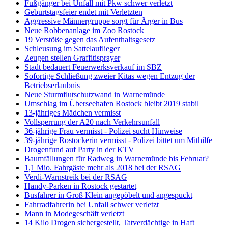
Fußgänger bei Unfall mit Pkw schwer verletzt
Geburtstagsfeier endet mit Verletzten
Aggressive Männergruppe sorgt für Ärger in Bus
Neue Robbenanlage im Zoo Rostock
19 Verstöße gegen das Aufenthaltsgesetz
Schleusung im Sattelauflieger
Zeugen stellen Graffitisprayer
Stadt bedauert Feuerwerksverkauf im SBZ
Sofortige Schließung zweier Kitas wegen Entzug der
Betriebserlaubnis
Neue Sturmflutschutzwand in Warnemünde
Umschlag im Überseehafen Rostock bleibt 2019 stabil
13-jähriges Mädchen vermisst
Vollsperrung der A20 nach Verkehrsunfall
36-jährige Frau vermisst - Polizei sucht Hinweise
39-jährige Rostockerin vermisst - Polizei bittet um Mithilfe
Drogenfund auf Party in der KTV
Baumfällungen für Radweg in Warnemünde bis Februar?
1,1 Mio. Fahrgäste mehr als 2018 bei der RSAG
Verdi-Warnstreik bei der RSAG
Handy-Parken in Rostock gestartet
Busfahrer in Groß Klein angepöbelt und angespuckt
Fahrradfahrerin bei Unfall schwer verletzt
Mann in Modegeschäft verletzt
14 Kilo Drogen sichergestellt, Tatverdächtige in Haft