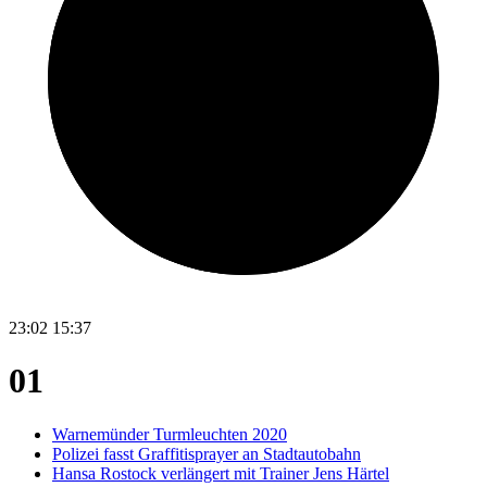
23:02
15:37
01
Warnemünder Turmleuchten 2020
Polizei fasst Graffitisprayer an Stadtautobahn
Hansa Rostock verlängert mit Trainer Jens Härtel