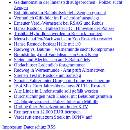
Geldautomat in der Innenstadt aufgebrochen - Polizei sucht
Zeugen
Exhibitionist im Bahnhofsviertel - Zeugen gesucht
Vermutlich Giftköder im Fischerdorf ausgelegt
Erneuter Verdi-Warnstreik bei RSAG und Rebus
Hansa Rostock - Hallescher FC - Hinweise der Polizei
Toshiba-Hybridloks werden in Rostock montiert
Menschenaffen-Nachwuchs im Zoo Rostock erwartet
Hansa Rostock besiegt Halle mit 1:0
Radweg vs. Bäume – Warnemünde sucht Kompromiss
Brandstiftung und Vandalismus in Groß Klein
Steine und Blechkasten auf S-Bahn-Gleis
Obdachloser Ladendieb festgenommen
Radweg in Warnemünde - Amt prüft Alternativen
Sirenen-Test in Rostock am Samstag
Scooter-Fahrer unter Drogen und ohne Versicherung
16,4 Mio. Euro Jahresüberschuss 2019 in Rostock
Alte Linde in Lindenstraße soll gefällt werden
Durchsuchungen nach Handel mit Betäubungsmitteln
14-Jährige vermisst - Polizei bittet um Mithilfe
Drohne über Polizeizentrum in der KTV
Rentnerin um 12.000 EUR betrogen
Verdi ruft erneut zum Streik im ÖPNV auf
Impressum
Datenschutz
RSS