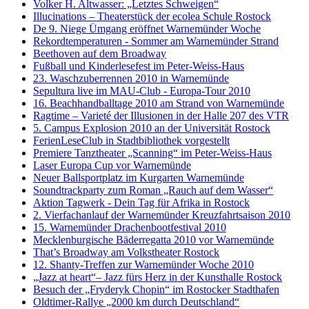
Volker H. Altwasser: „Letztes Schweigen“
Illucinations – Theaterstück der ecolea Schule Rostock
De 9. Niege Ümgang eröffnet Warnemünder Woche
Rekordtemperaturen - Sommer am Warnemünder Strand
Beethoven auf dem Broadway
Fußball und Kinderlesefest im Peter-Weiss-Haus
23. Waschzuberrennen 2010 in Warnemünde
Sepultura live im MAU-Club - Europa-Tour 2010
16. Beachhandballtage 2010 am Strand von Warnemünde
Ragtime – Varieté der Illusionen in der Halle 207 des VTR
5. Campus Explosion 2010 an der Universität Rostock
FerienLeseClub in Stadtbibliothek vorgestellt
Premiere Tanztheater „Scanning“ im Peter-Weiss-Haus
Laser Europa Cup vor Warnemünde
Neuer Ballsportplatz im Kurgarten Warnemünde
Soundtrackparty zum Roman „Rauch auf dem Wasser“
Aktion Tagwerk - Dein Tag für Afrika in Rostock
2. Vierfachanlauf der Warnemünder Kreuzfahrtsaison 2010
15. Warnemünder Drachenbootfestival 2010
Mecklenburgische Bäderregatta 2010 vor Warnemünde
That’s Broadway am Volkstheater Rostock
12. Shanty-Treffen zur Warnemünder Woche 2010
„Jazz at heart“– Jazz fürs Herz in der Kunsthalle Rostock
Besuch der „Fryderyk Chopin“ im Rostocker Stadthafen
Oldtimer-Rallye „2000 km durch Deutschland“