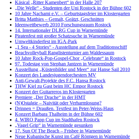
Käsical „Ritter Kamenbert“ in der Halle 207
„Die Welle“ - Studenten der Uni Rostock in der Bühne 602
10 Jahre Nachami e.V. – Geburtstagsfeier im Klostergarten
Britta Matthies – Gemalt, Geätzt, Geschnitten
Ideenwettbewerb 2010 Forschungsraum Rostock
14. Internationaler DLRG Cup in Warnemünde
Piratenfest mit großer Schatzsuche in Warnemünde
Umweltkinderfest im IGA-Park
„1 Sea - 4 Stories“ - Ausstellung auf dem Traditionsschiff
Beachvolleyball Ranglistenturnier am Waldessaum
10 Jahre Rock-Pop-Gospel-Chor „Celebrate“ in Rostock
97. Todestag von Stephan Jantzen in Warnemünde
Ausstellung „Küstenbilder und Meer“ zur Hanse Sail 2010
Konzert des Landesjugendorchesters MV
Anti-Gewalt-Projekte des F.C. Hansa Rostock
THW Kiel zu Gast beim HC Empor Rostock
Konzert der Guitarreros im Klostergarten
Premiere „Der Drache“ in der HMT
(N)Ostalgie – Naivität oder Verharmlosung?
Drinnen = Draußen. Textfest im Peter-Weiss-Haus
Konzert Barbara Thalheim in der Bühne 602
4. WIRO Papp Cup im Stadthafen Rostock
„Vagel Grip“ in Warnemünde gesunken
17. Sun Of The Beach – Frisbee in Warnemünde
Neue Kubanische Kunst im Café Röntgen in Warnemünde