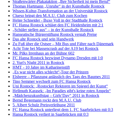
Straßenwärter-Plakataktion „Ihre Sicherheit ist mein Beruf“
Thomas Hartmann „Unruhe“ in der Kunsthalle Rostock
Wissen-Kultur-Transformation an der Universität Rostock
Clueso bringt den M.A.U. Club zum Kochen
Helge Schneider - Buxe Voll in der Stadthalle Rostock
FC Hansa Rostock schlägt den FC Heidenheim mit 2:1
„Schüler stellen aus“ – in der Kunsthalle Rostock
Hanseatische Bürgerstiftung Rostock vergab Preise
Das alte Rostock und sein Handwerk
Zu Fuß über die Ostsee – Mit Bus und Fähre nach Dänemark
Acht Tote bei Massencrash auf der A19 bei Rostock
Mr. Pilks Irrenhaus an der Bühne 602
FC Hansa Rostock bezwingt Dynamo Dresden mit 1:0
2. Yuri's Night 2011 in Rostock
HMT - 10 Jahre im Katharinenstift
„Es war nicht alles schlecht“-Tour der Prinzen
Elsbeere – Pflanzung anlässlich des Tags des Baumes 2011
Tino Semmer wechselt zum FC Hansa Rostock
Uni Rostock: „Rostocker Rektoren im Spiegel der Kunst“
Hellmuth Karasek: „Im Paradies gibt's keine roten Ampeln“
„Mädchenzukunftstag – Girls‘Day“ 2011 in Rostock
Bernd Begemann rockt den M.A.U. Club
5. Albert Schulz Preisverleihung 2011
FC Hansa Rostock unterliegt dem 1. FC Saarbrücken mit 0:3
Hansa Rostock verliert in Saarbrücken mit 0:3