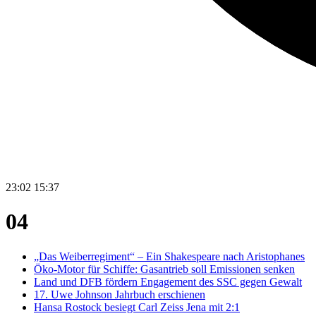
23:02
15:37
04
„Das Weiberregiment“ – Ein Shakespeare nach Aristophanes
Öko-Motor für Schiffe: Gasantrieb soll Emissionen senken
Land und DFB fördern Engagement des SSC gegen Gewalt
17. Uwe Johnson Jahrbuch erschienen
Hansa Rostock besiegt Carl Zeiss Jena mit 2:1