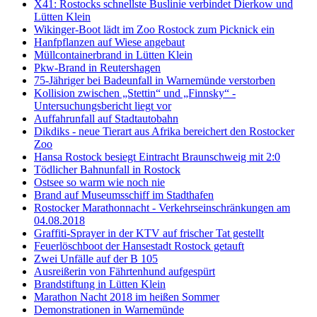
X41: Rostocks schnellste Buslinie verbindet Dierkow und
Lütten Klein
Wikinger-Boot lädt im Zoo Rostock zum Picknick ein
Hanfpflanzen auf Wiese angebaut
Müllcontainerbrand in Lütten Klein
Pkw-Brand in Reutershagen
75-Jähriger bei Badeunfall in Warnemünde verstorben
Kollision zwischen „Stettin“ und „Finnsky“ -
Untersuchungsbericht liegt vor
Auffahrunfall auf Stadtautobahn
Dikdiks - neue Tierart aus Afrika bereichert den Rostocker
Zoo
Hansa Rostock besiegt Eintracht Braunschweig mit 2:0
Tödlicher Bahnunfall in Rostock
Ostsee so warm wie noch nie
Brand auf Museumsschiff im Stadthafen
Rostocker Marathonnacht - Verkehrseinschränkungen am
04.08.2018
Graffiti-Sprayer in der KTV auf frischer Tat gestellt
Feuerlöschboot der Hansestadt Rostock getauft
Zwei Unfälle auf der B 105
Ausreißerin von Fährtenhund aufgespürt
Brandstiftung in Lütten Klein
Marathon Nacht 2018 im heißen Sommer
Demonstrationen in Warnemünde