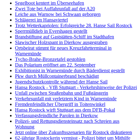
Segelboot kentert im Überseehafen
Zwei Tote bei Auffahrunfall auf der A20
Leiche aus Warnow bei Schwaan geborgen
Schlägerei im Hansaviertel
Trotz Wetterkapriolen: Erfolgreiche 28. Hanse Sail Rostock
Sperrmülldieb in Evershagen gestellt
Brandstiftung auf Gaststätten-Schiff im Stadthafen
Slawischer Holzspant in Dierkow ausgegraben
Ortsbeirat stimmt für neues Kreuzfahrtterminal in
Warnemünde
Tycho-Brahe-Bronzetafel gestohlen
Das Polarium eröffnet am 22. September
Exhibitionist in Warnemünde durch Bäderdienst gestellt
Pkw durch Müllcontainerbrand beschädigt
Jugendschutzkontrolle während der Hanse Sail
Hansa Rostock - VfB Stuttgart - Verkehrshinweise der Polizei
Unfall zwischen Straßenbahn und Fußgängerin
Verkehrsunfall mit verletztem Kind in Warnemünde
Fremdenfeindlicher Übergriff in Toitenwinkel
Hansa Rostock wirft Stuttgart aus dem DFB-Pokal
Verfassungsfeindliche Parolen in Dierkow
Polizei- und Rettungsdiensteinsatz nach Schreien aus
Wohnung
Jetzt online über Zukunftsszenarien für Rostock diskutieren
62-jährige Rostockerin vermisst - Polizei bittet um Mithilfe