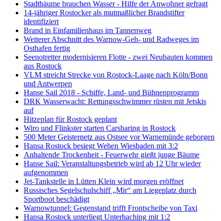
Stadtbäume brauchen Wasser - Hilfe der Anwohner gefragt
14-jähriger Rostocker als mutmaßlicher Brandstifter
identifiziert
Brand in Einfamilienhaus im Tannenweg
Weiterer Abschnitt des Warnow-Geh- und Radweges im
Osthafen fertig
Seenotretter modernisieren Flotte - zwei Neubauten kommen
aus Rostock
VLM streicht Strecke von Rostock-Laage nach Köln/Bonn
und Antwerpen
Hanse Sail 2018 - Schiffe, Land- und Bühnenprogramm
DRK Wasserwacht: Rettungsschwimmer rüsten mit Jetskis
auf
Hitzeplan für Rostock geplant
Wiro und Flinkster starten Carsharing in Rostock
500 Meter Geisternetz aus Ostsee vor Warnemünde geborgen
Hansa Rostock besiegt Wehen Wiesbaden mit 3:2
Anhaltende Trockenheit - Feuerwehr gießt junge Bäume
Hanse Sail: Veranstaltungsbetrieb wird ab 12 Uhr wieder
aufgenommen
Jet-Tankstelle in Lütten Klein wird morgen eröffnet
Russisches Segelschulschiff „Mir“ am Liegeplatz durch
Sportboot beschädigt
Warnowtunnel: Gegenstand trifft Frontscheibe von Taxi
Hansa Rostock unterliegt Unterhaching mit 1:2