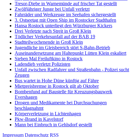
Tresor-Diebe in Warnemünde auf frischer Tat gestellt
Zwölfjähriger Junge bei Unfall verletzt
Fahrräder und Werkzeuge im Seehafen sichergestellt
3. Ostseetag mit Open Ship im Rostocker Stadthafen
Hansa Rostock unterliegt den Würzburger Kickers
Drei Verletzte nach Streit in Groß Klein
Tödlicher Verkehrsunfall auf der BAB 19
Stadtteilwochenende in Groß Klein
Jugendliche im Gleisbereich stört S-Bahn-Betrieb
Auseinandersetzung am Haltepunkt Lütten Klein eskaliert
Sieben Mal Freiluftkino in Rostock
Ladendieb verletzt Polizisten
Unfall zwischen Radfahrer und Straßenbahn - Polizei sucht
Zeugen
Bus wartet in Hohe Düne künftig auf Fähre
Mietpreisbremse in Rostock gilt ab Oktober
Bombenfund auf Baustelle für Kreuzungsbauwerk
Evershagen
Drogen und Medikamente bei Durchsuchungen
beschlagnahmt
Körperverletzung in Lichtenhagen
Pkw-Brand in Kavelstorf
Mann bei Einbruch in Gehlsdorf gestellt
Impressum
Datenschutz
RSS