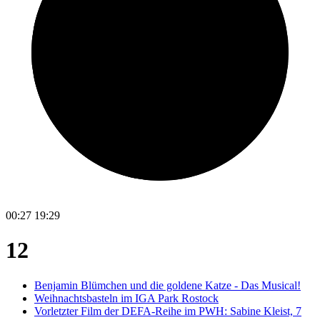
00:27
19:29
12
Benjamin Blümchen und die goldene Katze - Das Musical!
Weihnachtsbasteln im IGA Park Rostock
Vorletzter Film der DEFA-Reihe im PWH: Sabine Kleist, 7