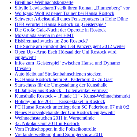
Breitlings Weihnachtskonzerte
Sibylle Lewitscharoff stellt ihren Roman „Blumenberg“ vor
Wolfgang Wolf ist neuer Trainer bei Hansa Rostock
Schwerer Arbeitsunfall eines Fensterputzers in Hohe Düne
DFB verurteilt Hansa Rostock zu ‚Geisterspiel‘
Die Große Gala-Nacht der Operette in Rostock
Mozartiada serena in der HMT
Eisbärennachwuchs im Zoo Rostock?
Die Suche am Fundort des T34 Panzers geht 2012 weiter
Open Up - Arno Esch Hörsaal der Uni Rostock wird
eingeweiht
Infos zum ‚Geisterspiel‘ zwischen Hansa und Dynamo
Dresden
Auto bleibt auf Straßenbahnschienen stecken
FC Hansa Rostock beim SC Paderborn 07 zu Gast
Startschuss für die Umgestaltung der Kunsthalle
81-Jähriger aus Rostock - Toitenwinkel vermisst
Kunsthalle Rostock – „Finale 11“ - Kunst-Weihnachtsmarkt
Holiday on Ice 2011 – Eisspektakel in Rostock
FC Hansa Rostock unterliegt dem SC Paderborn 07 mit 0:2
Neues Hörsaalgebäude der Uni Rostock eingeweiht
Weihnachtstauchen 2011 in Warnemünde
32. Nikolauslauf 2011 in Rostock
Vom Frühschoppen in die Polizeikontrolle
Vierländerwettkampf und Springershow 2011