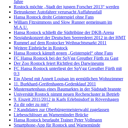
Jahre
Rostock möchte „Stadt der jungen Forscher 2013“ werden
Betrunkener Autofahrer verursacht Auffahrunfall
Hansa Rostock droht Geisterspiel ohne Fans
William Fitzsimmons und Slow Runner gemeinsam im
M.A.U.
Hansa Rostock schließt die Südtribüne der DKB-Arena
Neujahrskonzert der Deutschen Seereederei 2012 in der HMT
Rummel auf dem Rostocker Weihnachtsmarkt 2011
Weitere Einbrüche in Rostock
Hansa Rostock kämpft gegen „Geisterspiel“ ohne Fans
FC Hansa Rostock bei der SpVgg Greuther Fürth zu Gast
Der Zoo Rostock feiert Richtfest des Darwineums
FC Hansa Rostock unterliegt der SpVgg Greuther Fürth mit
0:3
Ein Abend mit Annett Louisan im gemütlichen Wohnzimmer
11. Burkhard-Greifenhagen-Gedenklauf 2011
Mustergartenhaus eines Baumarktes in der Südstadt brannte
Universität Rostock nimmt neuen Rechencluster in Betrieb
9. Eiszeit 2011/2012 in Karls Erlebnisdorf in Rövershagen
Zu dir oder zu mir?
7 Kandidaten zur Oberbürgermeisterwahl zugelassen
Liebesschlösser an Warnemünder Brücke
Hansa Rostock beurlaubt Trainer Peter Vollmann
Smartphone-App für Rostock und Warnemünde