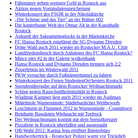
Fährnutzer geben weniger Geld in Rostock aus
Aktion gegen Vorratsdatenspeicherung
Winterkonzert des FSOR in der Nikolaikirche
„Die Schöne und das Tier“ an der Bühne 602
Die kunterbunte Welt des Otmar Alt in der Kunsthalle
Rostock
Ankunft der Sakramentsglocke in der Marienkirche
FC Hansa Rostock empfängt die SG Dynamo Dresden
Dritte Wahl auch 2011 wieder im Rostocker M.A.U. Club
Landfriedensbruch durch Anhänger des FC Hansa Rostock?
Mince pies #2 in der Galerie wolkenbank
Hansa Rostock und Dynamo Dresden trennen sich 2:2
Zooerlebnis im Winterwald 2011
PKW versuchte durch Fußgängertunnel zu fahren
Winterkonzert des Freien StudentenOrchesters Rostock 2011
Spendenübergabe auf dem Rostocker Weihnachtsmarkt
Schlag gegen Rauschgiftkriminalität in Rostock
Wladimir Kaminer liest auch 2011 wieder im Audimax
Mittelmole Warnemünde: Städtebaulicher Wettbewerb
Leuchtturm in Flammen 2012 in Warnemünde - Countdown
Beinharte Bagaluten Wiehnacht mit Torfrock
Der Weihnachtsmann kommt mit dem Seenotkreuzer
Pizzabote in Rostock überfallen und ausgeraubt
OB-Wahl 2012: Karina Jens eröffnet Bürgerbüro
Handwerkertrick - Rostocker Polizei warnt vor Trickdieb