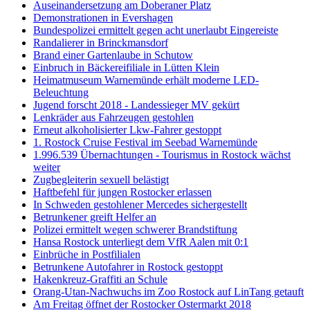
Auseinandersetzung am Doberaner Platz
Demonstrationen in Evershagen
Bundespolizei ermittelt gegen acht unerlaubt Eingereiste
Randalierer in Brinckmansdorf
Brand einer Gartenlaube in Schutow
Einbruch in Bäckereifiliale in Lütten Klein
Heimatmuseum Warnemünde erhält moderne LED-
Beleuchtung
Jugend forscht 2018 - Landessieger MV gekürt
Lenkräder aus Fahrzeugen gestohlen
Erneut alkoholisierter Lkw-Fahrer gestoppt
1. Rostock Cruise Festival im Seebad Warnemünde
1.996.539 Übernachtungen - Tourismus in Rostock wächst
weiter
Zugbegleiterin sexuell belästigt
Haftbefehl für jungen Rostocker erlassen
In Schweden gestohlener Mercedes sichergestellt
Betrunkener greift Helfer an
Polizei ermittelt wegen schwerer Brandstiftung
Hansa Rostock unterliegt dem VfR Aalen mit 0:1
Einbrüche in Postfilialen
Betrunkene Autofahrer in Rostock gestoppt
Hakenkreuz-Graffiti an Schule
Orang-Utan-Nachwuchs im Zoo Rostock auf LinTang getauft
Am Freitag öffnet der Rostocker Ostermarkt 2018