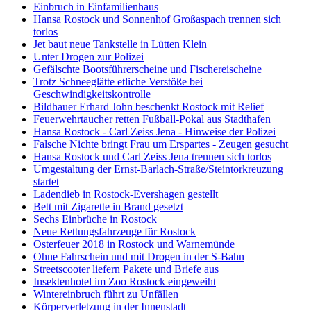
Einbruch in Einfamilienhaus
Hansa Rostock und Sonnenhof Großaspach trennen sich
torlos
Jet baut neue Tankstelle in Lütten Klein
Unter Drogen zur Polizei
Gefälschte Bootsführerscheine und Fischereischeine
Trotz Schneeglätte etliche Verstöße bei
Geschwindigkeitskontrolle
Bildhauer Erhard John beschenkt Rostock mit Relief
Feuerwehrtaucher retten Fußball-Pokal aus Stadthafen
Hansa Rostock - Carl Zeiss Jena - Hinweise der Polizei
Falsche Nichte bringt Frau um Erspartes - Zeugen gesucht
Hansa Rostock und Carl Zeiss Jena trennen sich torlos
Umgestaltung der Ernst-Barlach-Straße/Steintorkreuzung
startet
Ladendieb in Rostock-Evershagen gestellt
Bett mit Zigarette in Brand gesetzt
Sechs Einbrüche in Rostock
Neue Rettungsfahrzeuge für Rostock
Osterfeuer 2018 in Rostock und Warnemünde
Ohne Fahrschein und mit Drogen in der S-Bahn
Streetscooter liefern Pakete und Briefe aus
Insektenhotel im Zoo Rostock eingeweiht
Wintereinbruch führt zu Unfällen
Körperverletzung in der Innenstadt