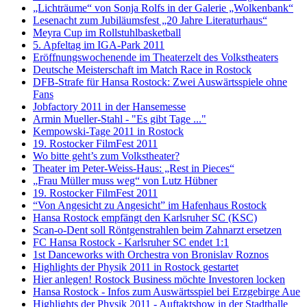
„Lichträume“ von Sonja Rolfs in der Galerie „Wolkenbank“
Lesenacht zum Jubiläumsfest „20 Jahre Literaturhaus“
Meyra Cup im Rollstuhlbasketball
5. Apfeltag im IGA-Park 2011
Eröffnungswochenende im Theaterzelt des Volkstheaters
Deutsche Meisterschaft im Match Race in Rostock
DFB-Strafe für Hansa Rostock: Zwei Auswärtsspiele ohne
Fans
Jobfactory 2011 in der Hansemesse
Armin Mueller-Stahl - "Es gibt Tage ..."
Kempowski-Tage 2011 in Rostock
19. Rostocker FilmFest 2011
Wo bitte geht’s zum Volkstheater?
Theater im Peter-Weiss-Haus: „Rest in Pieces“
„Frau Müller muss weg“ von Lutz Hübner
19. Rostocker FilmFest 2011
“Von Angesicht zu Angesicht” im Hafenhaus Rostock
Hansa Rostock empfängt den Karlsruher SC (KSC)
Scan-o-Dent soll Röntgenstrahlen beim Zahnarzt ersetzen
FC Hansa Rostock - Karlsruher SC endet 1:1
1st Danceworks with Orchestra von Bronislav Roznos
Highlights der Physik 2011 in Rostock gestartet
Hier anlegen! Rostock Business möchte Investoren locken
Hansa Rostock - Infos zum Auswärtsspiel bei Erzgebirge Aue
Highlights der Physik 2011 - Auftaktshow in der Stadthalle