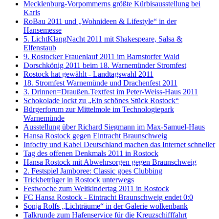
Mecklenburg-Vorpommerns größte Kürbisausstellung bei
Karls
RoBau 2011 und „Wohnideen & Lifestyle“ in der
Hansemesse
5. LichtKlangNacht 2011 mit Shakespeare, Salsa &
Elfenstaub
9. Rostocker Frauenlauf 2011 im Barnstorfer Wald
Dorschkönig 2011 beim 18. Warnemünder Stromfest
Rostock hat gewählt - Landtagswahl 2011
18. Stromfest Warnemünde und Drachenfest 2011
3. Drinnen=Draußen.Textfest im Peter-Weiss-Haus 2011
Schokolade lockt zu „Ein schönes Stück Rostock“
Bürgerforum zur Mittelmole im Technologiepark
Warnemünde
Ausstellung über Richard Siegmann im Max-Samuel-Haus
Hansa Rostock gegen Eintracht Braunschweig
Infocity und Kabel Deutschland machen das Internet schneller
Tag des offenen Denkmals 2011 in Rostock
Hansa Rostock mit Abwehrsorgen gegen Braunschweig
2. Festspiel Jamboree: Classic goes Clubbing
Trickbetrüger in Rostock unterwegs
Festwoche zum Weltkindertag 2011 in Rostock
FC Hansa Rostock - Eintracht Braunschweig endet 0:0
Sonja Rolfs „Lichträume“ in der Galerie wolkenbank
Talkrunde zum Hafenservice für die Kreuzschifffahrt