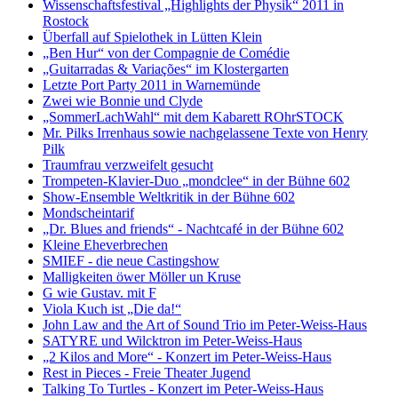
Wissenschaftsfestival „Highlights der Physik“ 2011 in
Rostock
Überfall auf Spielothek in Lütten Klein
„Ben Hur“ von der Compagnie de Comédie
„Guitarradas & Variações“ im Klostergarten
Letzte Port Party 2011 in Warnemünde
Zwei wie Bonnie und Clyde
„SommerLachWahl“ mit dem Kabarett ROhrSTOCK
Mr. Pilks Irrenhaus sowie nachgelassene Texte von Henry
Pilk
Traumfrau verzweifelt gesucht
Trompeten-Klavier-Duo „mondclee“ in der Bühne 602
Show-Ensemble Weltkritik in der Bühne 602
Mondscheintarif
„Dr. Blues and friends“ - Nachtcafé in der Bühne 602
Kleine Eheverbrechen
SMIEF - die neue Castingshow
Malligkeiten öwer Möller un Kruse
G wie Gustav. mit F
Viola Kuch ist „Die da!“
John Law and the Art of Sound Trio im Peter-Weiss-Haus
SATYRE und Wilcktron im Peter-Weiss-Haus
„2 Kilos and More“ - Konzert im Peter-Weiss-Haus
Rest in Pieces - Freie Theater Jugend
Talking To Turtles - Konzert im Peter-Weiss-Haus