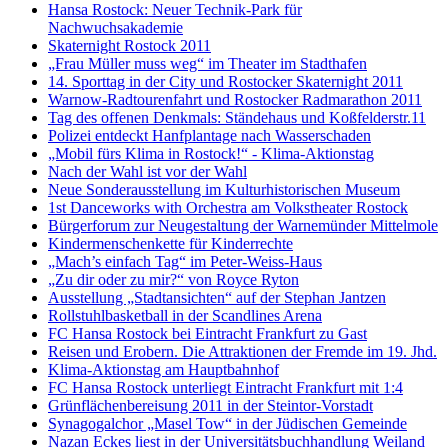
Hansa Rostock: Neuer Technik-Park für
Nachwuchsakademie
Skaternight Rostock 2011
„Frau Müller muss weg“ im Theater im Stadthafen
14. Sporttag in der City und Rostocker Skaternight 2011
Warnow-Radtourenfahrt und Rostocker Radmarathon 2011
Tag des offenen Denkmals: Ständehaus und Koßfelderstr.11
Polizei entdeckt Hanfplantage nach Wasserschaden
„Mobil fürs Klima in Rostock!“ - Klima-Aktionstag
Nach der Wahl ist vor der Wahl
Neue Sonderausstellung im Kulturhistorischen Museum
1st Danceworks with Orchestra am Volkstheater Rostock
Bürgerforum zur Neugestaltung der Warnemünder Mittelmole
Kindermenschenkette für Kinderrechte
„Mach’s einfach Tag“ im Peter-Weiss-Haus
„Zu dir oder zu mir?“ von Royce Ryton
Ausstellung „Stadtansichten“ auf der Stephan Jantzen
Rollstuhlbasketball in der Scandlines Arena
FC Hansa Rostock bei Eintracht Frankfurt zu Gast
Reisen und Erobern. Die Attraktionen der Fremde im 19. Jhd.
Klima-Aktionstag am Hauptbahnhof
FC Hansa Rostock unterliegt Eintracht Frankfurt mit 1:4
Grünflächenbereisung 2011 in der Steintor-Vorstadt
Synagogalchor „Masel Tow“ in der Jüdischen Gemeinde
Nazan Eckes liest in der Universitätsbuchhandlung Weiland