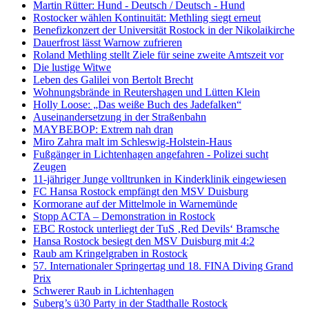
Martin Rütter: Hund - Deutsch / Deutsch - Hund
Rostocker wählen Kontinuität: Methling siegt erneut
Benefizkonzert der Universität Rostock in der Nikolaikirche
Dauerfrost lässt Warnow zufrieren
Roland Methling stellt Ziele für seine zweite Amtszeit vor
Die lustige Witwe
Leben des Galilei von Bertolt Brecht
Wohnungsbrände in Reutershagen und Lütten Klein
Holly Loose: „Das weiße Buch des Jadefalken“
Auseinandersetzung in der Straßenbahn
MAYBEBOP: Extrem nah dran
Miro Zahra malt im Schleswig-Holstein-Haus
Fußgänger in Lichtenhagen angefahren - Polizei sucht
Zeugen
11-jähriger Junge volltrunken in Kinderklinik eingewiesen
FC Hansa Rostock empfängt den MSV Duisburg
Kormorane auf der Mittelmole in Warnemünde
Stopp ACTA – Demonstration in Rostock
EBC Rostock unterliegt der TuS ‚Red Devils‘ Bramsche
Hansa Rostock besiegt den MSV Duisburg mit 4:2
Raub am Kringelgraben in Rostock
57. Internationaler Springertag und 18. FINA Diving Grand
Prix
Schwerer Raub in Lichtenhagen
Suberg’s ü30 Party in der Stadthalle Rostock