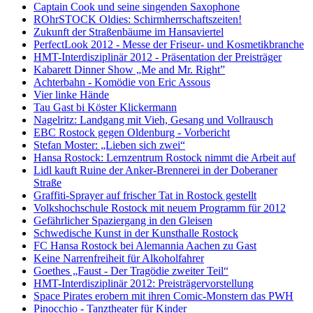
Captain Cook und seine singenden Saxophone
ROhrSTOCK Oldies: Schirmherrschaftszeiten!
Zukunft der Straßenbäume im Hansaviertel
PerfectLook 2012 - Messe der Friseur- und Kosmetikbranche
HMT-Interdisziplinär 2012 - Präsentation der Preisträger
Kabarett Dinner Show „Me and Mr. Right”
Achterbahn - Komödie von Eric Assous
Vier linke Hände
Tau Gast bi Köster Klickermann
Nagelritz: Landgang mit Vieh, Gesang und Vollrausch
EBC Rostock gegen Oldenburg - Vorbericht
Stefan Moster: „Lieben sich zwei“
Hansa Rostock: Lernzentrum Rostock nimmt die Arbeit auf
Lidl kauft Ruine der Anker-Brennerei in der Doberaner
Straße
Graffiti-Sprayer auf frischer Tat in Rostock gestellt
Volkshochschule Rostock mit neuem Programm für 2012
Gefährlicher Spaziergang in den Gleisen
Schwedische Kunst in der Kunsthalle Rostock
FC Hansa Rostock bei Alemannia Aachen zu Gast
Keine Narrenfreiheit für Alkoholfahrer
Goethes „Faust - Der Tragödie zweiter Teil“
HMT-Interdisziplinär 2012: Preisträgervorstellung
Space Pirates erobern mit ihren Comic-Monstern das PWH
Pinocchio - Tanztheater für Kinder