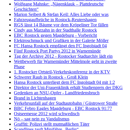
Wolfgang Mahnke: „Nägenklauk – Plattdeutsche
Geschichten“
Marion Seibert & Stefan Keil: Alles Liebe oder was
Fahrzeugaufbrüche in Rostock-Reutershagen
RGS lässt 14 Bäume vor dem Kröpeliner Tor fällen
Cindy aus Marzahn in der Stadthalle Rostock
EBC Rostock gegen Magdeburg - Vorbericht
Elektroschmuck und Grafiken in der Galerie Möller
FC Hansa Rostock empfängt den FC Ingolstadt 04
Fünf Rostock Port Partys 2012 in Warnemünde
Tag der Archive 2012 - Rostocker Stadtarchiv lädt ein
Wettbewerb für Warnemünder Mittelmole geht in zweite
Phase
1. Rostocker Ortsteil-Verkehrskonferenz in der KTV
Schwerer Raub in Rostock - Groß Klein
Hansa Rostock unterliegt dem FC Ingolstadt 04 mit 1:2
Direktor der Uni-Frauenklinik erhält Studienpreis der DKG
Gedenken an NSU-Opfer - Landfriedensbruch
Brand in Lichtenhagen
Verkehrsunfall auf der Stadtautobahn / Güstrower Straße
BBC Febro Eagles Magdeburg - EBC Rostock 91:77
Ostseemesse 2012 wird schwedisch
Nö – sag nein zu Vandalismus
Graffiti: Polizei stellt mutmaßlichen Täter
Scandlines tauft Minifähre „Berlin“