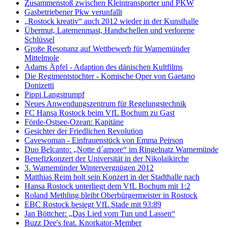
Zusammenstoß zwischen Kleintransporter und PKW
Gasbetriebener Pkw verunfallt
„Rostock kreativ“ auch 2012 wieder in der Kunsthalle
Übermut, Laternenmast, Handschellen und verlorene
Schlüssel
Große Resonanz auf Wettbewerb für Warnemünder
Mittelmole
Adams Äpfel - Adaption des dänischen Kultfilms
Die Regimentstochter - Komische Oper von Gaetano
Donizetti
Pippi Langstrumpf
Neues Anwendungszentrum für Regelungstechnik
FC Hansa Rostock beim VfL Bochum zu Gast
Förde-Ostsee-Ozean: Kapitäne
Gesichter der Friedlichen Revolution
Cavewoman - Einfrauenstück von Emma Peirson
Duo Belcanto: „Notte d´amore“ im Ringelnatz Warnemünde
Benefizkonzert der Universität in der Nikolaikirche
3. Warnemünder Wintervergnügen 2012
Matthias Reim holt sein Konzert in der Stadthalle nach
Hansa Rostock unterliegt dem VfL Bochum mit 1:2
Roland Methling bleibt Oberbürgermeister in Rostock
EBC Rostock besiegt VfL Stade mit 93:89
Jan Böttcher: „Das Lied vom Tun und Lassen“
Buzz Dee's feat. Knorkator-Member