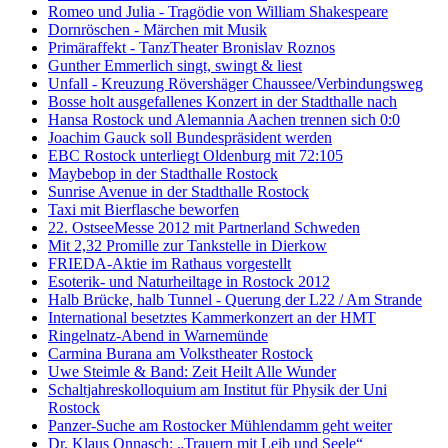
Romeo und Julia - Tragödie von William Shakespeare
Dornröschen - Märchen mit Musik
Primäraffekt - TanzTheater Bronislav Roznos
Gunther Emmerlich singt, swingt & liest
Unfall - Kreuzung Rövershäger Chaussee/Verbindungsweg
Bosse holt ausgefallenes Konzert in der Stadthalle nach
Hansa Rostock und Alemannia Aachen trennen sich 0:0
Joachim Gauck soll Bundespräsident werden
EBC Rostock unterliegt Oldenburg mit 72:105
Maybebop in der Stadthalle Rostock
Sunrise Avenue in der Stadthalle Rostock
Taxi mit Bierflasche beworfen
22. OstseeMesse 2012 mit Partnerland Schweden
Mit 2,32 Promille zur Tankstelle in Dierkow
FRIEDA-Aktie im Rathaus vorgestellt
Esoterik- und Naturheiltage in Rostock 2012
Halb Brücke, halb Tunnel - Querung der L22 / Am Strande
International besetztes Kammerkonzert an der HMT
Ringelnatz-Abend in Warnemünde
Carmina Burana am Volkstheater Rostock
Uwe Steimle & Band: Zeit Heilt Alle Wunder
Schaltjahreskolloquium am Institut für Physik der Uni
Rostock
Panzer-Suche am Rostocker Mühlendamm geht weiter
Dr. Klaus Onnasch: „Trauern mit Leib und Seele“