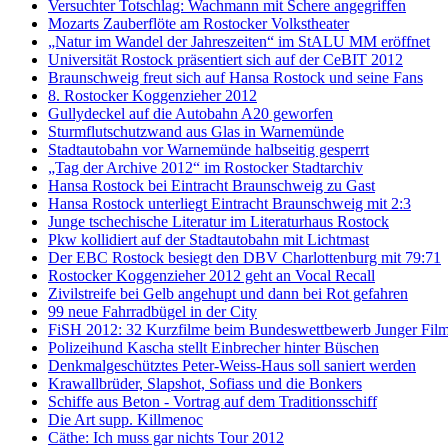
Versuchter Totschlag: Wachmann mit Schere angegriffen
Mozarts Zauberflöte am Rostocker Volkstheater
„Natur im Wandel der Jahreszeiten“ im StALU MM eröffnet
Universität Rostock präsentiert sich auf der CeBIT 2012
Braunschweig freut sich auf Hansa Rostock und seine Fans
8. Rostocker Koggenzieher 2012
Gullydeckel auf die Autobahn A20 geworfen
Sturmflutschutzwand aus Glas in Warnemünde
Stadtautobahn vor Warnemünde halbseitig gesperrt
„Tag der Archive 2012“ im Rostocker Stadtarchiv
Hansa Rostock bei Eintracht Braunschweig zu Gast
Hansa Rostock unterliegt Eintracht Braunschweig mit 2:3
Junge tschechische Literatur im Literaturhaus Rostock
Pkw kollidiert auf der Stadtautobahn mit Lichtmast
Der EBC Rostock besiegt den DBV Charlottenburg mit 79:71
Rostocker Koggenzieher 2012 geht an Vocal Recall
Zivilstreife bei Gelb angehupt und dann bei Rot gefahren
99 neue Fahrradbügel in der City
FiSH 2012: 32 Kurzfilme beim Bundeswettbewerb Junger Fil
Polizeihund Kascha stellt Einbrecher hinter Büschen
Denkmalgeschütztes Peter-Weiss-Haus soll saniert werden
Krawallbrüder, Slapshot, Sofiass und die Bonkers
Schiffe aus Beton - Vortrag auf dem Traditionsschiff
Die Art supp. Killmenoc
Cäthe: Ich muss gar nichts Tour 2012