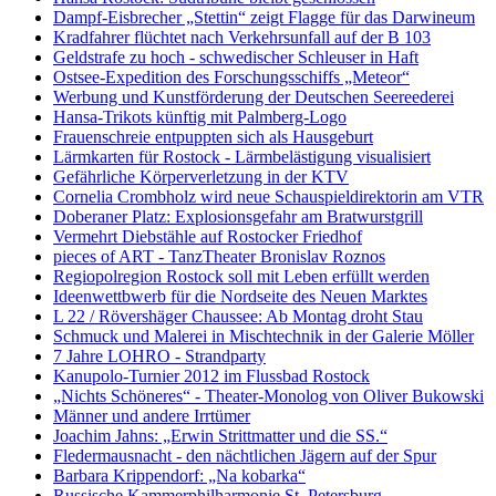
Dampf-Eisbrecher „Stettin“ zeigt Flagge für das Darwineum
Kradfahrer flüchtet nach Verkehrsunfall auf der B 103
Geldstrafe zu hoch - schwedischer Schleuser in Haft
Ostsee-Expedition des Forschungsschiffs „Meteor“
Werbung und Kunstförderung der Deutschen Seereederei
Hansa-Trikots künftig mit Palmberg-Logo
Frauenschreie entpuppten sich als Hausgeburt
Lärmkarten für Rostock - Lärmbelästigung visualisiert
Gefährliche Körperverletzung in der KTV
Cornelia Crombholz wird neue Schauspieldirektorin am VTR
Doberaner Platz: Explosionsgefahr am Bratwurstgrill
Vermehrt Diebstähle auf Rostocker Friedhof
pieces of ART - TanzTheater Bronislav Roznos
Regiopolregion Rostock soll mit Leben erfüllt werden
Ideenwettbwerb für die Nordseite des Neuen Marktes
L 22 / Rövershäger Chaussee: Ab Montag droht Stau
Schmuck und Malerei in Mischtechnik in der Galerie Möller
7 Jahre LOHRO - Strandparty
Kanupolo-Turnier 2012 im Flussbad Rostock
„Nichts Schöneres“ - Theater-Monolog von Oliver Bukowski
Männer und andere Irrtümer
Joachim Jahns: „Erwin Strittmatter und die SS.“
Fledermausnacht - den nächtlichen Jägern auf der Spur
Barbara Krippendorf: „Na kobarka“
Russische Kammerphilharmonie St. Petersburg