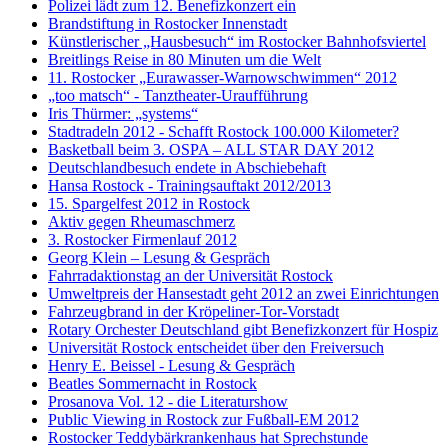
Polizei lädt zum 12. Benefizkonzert ein
Brandstiftung in Rostocker Innenstadt
Künstlerischer „Hausbesuch“ im Rostocker Bahnhofsviertel
Breitlings Reise in 80 Minuten um die Welt
11. Rostocker „Eurawasser-Warnowschwimmen“ 2012
„too matsch“ - Tanztheater-Uraufführung
Iris Thürmer: „systems“
Stadtradeln 2012 - Schafft Rostock 100.000 Kilometer?
Basketball beim 3. OSPA – ALL STAR DAY 2012
Deutschlandbesuch endete in Abschiebehaft
Hansa Rostock - Trainingsauftakt 2012/2013
15. Spargelfest 2012 in Rostock
Aktiv gegen Rheumaschmerz
3. Rostocker Firmenlauf 2012
Georg Klein – Lesung & Gespräch
Fahrradaktionstag an der Universität Rostock
Umweltpreis der Hansestadt geht 2012 an zwei Einrichtungen
Fahrzeugbrand in der Kröpeliner-Tor-Vorstadt
Rotary Orchester Deutschland gibt Benefizkonzert für Hospiz
Universität Rostock entscheidet über den Freiversuch
Henry E. Beissel - Lesung & Gespräch
Beatles Sommernacht in Rostock
Prosanova Vol. 12 - die Literaturshow
Public Viewing in Rostock zur Fußball-EM 2012
Rostocker Teddybärkrankenhaus hat Sprechstunde