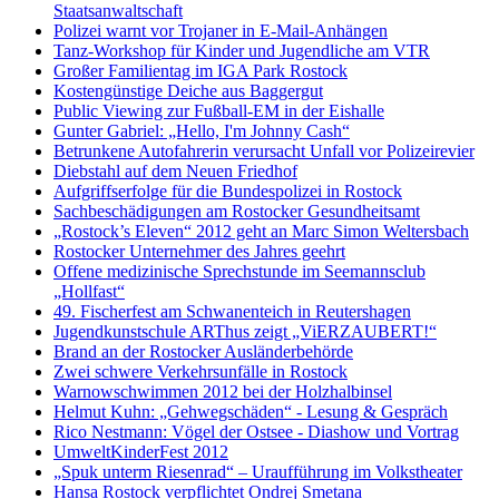
Staatsanwaltschaft
Polizei warnt vor Trojaner in E-Mail-Anhängen
Tanz-Workshop für Kinder und Jugendliche am VTR
Großer Familientag im IGA Park Rostock
Kostengünstige Deiche aus Baggergut
Public Viewing zur Fußball-EM in der Eishalle
Gunter Gabriel: „Hello, I'm Johnny Cash“
Betrunkene Autofahrerin verursacht Unfall vor Polizeirevier
Diebstahl auf dem Neuen Friedhof
Aufgriffserfolge für die Bundespolizei in Rostock
Sachbeschädigungen am Rostocker Gesundheitsamt
„Rostock’s Eleven“ 2012 geht an Marc Simon Weltersbach
Rostocker Unternehmer des Jahres geehrt
Offene medizinische Sprechstunde im Seemannsclub
„Hollfast“
49. Fischerfest am Schwanenteich in Reutershagen
Jugendkunstschule ARThus zeigt „ViERZAUBERT!“
Brand an der Rostocker Ausländerbehörde
Zwei schwere Verkehrsunfälle in Rostock
Warnowschwimmen 2012 bei der Holzhalbinsel
Helmut Kuhn: „Gehwegschäden“ - Lesung & Gespräch
Rico Nestmann: Vögel der Ostsee - Diashow und Vortrag
UmweltKinderFest 2012
„Spuk unterm Riesenrad“ – Uraufführung im Volkstheater
Hansa Rostock verpflichtet Ondrej Smetana