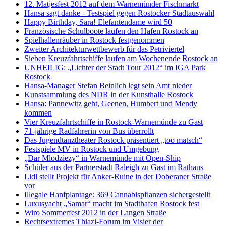
12. Matjesfest 2012 auf dem Warnemünder Fischmarkt
Hansa sagt danke - Testspiel gegen Rostocker Stadtauswahl
Happy Birthday, Sara! Elefantendame wird 50
Französische Schulboote laufen den Hafen Rostock an
Spielhallenräuber in Rostock festgenommen
Zweiter Architekturwettbewerb für das Petriviertel
Sieben Kreuzfahrtschiffe laufen am Wochenende Rostock an
UNHEILIG: „Lichter der Stadt Tour 2012“ im IGA Park
Rostock
Hansa-Manager Stefan Beinlich legt sein Amt nieder
Kunstsammlung des NDR in der Kunsthalle Rostock
Hansa: Pannewitz geht, Geenen, Humbert und Mendy
kommen
Vier Kreuzfahrtschiffe in Rostock-Warnemünde zu Gast
71-jährige Radfahrerin von Bus überrollt
Das Jugendtanztheater Rostock präsentiert „too matsch“
Festspiele MV in Rostock und Umgebung
„Dar Mlodziezy“ in Warnemünde mit Open-Ship
Schüler aus der Partnerstadt Raleigh zu Gast im Rathaus
Lidl stellt Projekt für Anker-Ruine in der Doberaner Straße
vor
Illegale Hanfplantage: 369 Cannabispflanzen sichergestellt
Luxusyacht „Samar“ macht im Stadthafen Rostock fest
Wiro Sommerfest 2012 in der Langen Straße
Rechtsextremes Thiazi-Forum im Visier der