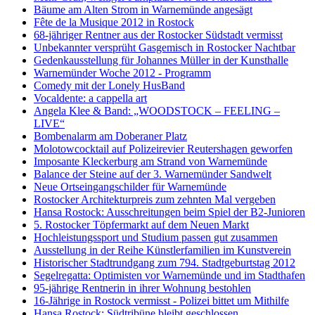
Bäume am Alten Strom in Warnemünde angesägt
Fête de la Musique 2012 in Rostock
68-jähriger Rentner aus der Rostocker Südstadt vermisst
Unbekannter versprüht Gasgemisch in Rostocker Nachtbar
Gedenkausstellung für Johannes Müller in der Kunsthalle
Warnemünder Woche 2012 - Programm
Comedy mit der Lonely HusBand
Vocaldente: a cappella art
Angela Klee & Band: „WOODSTOCK – FEELING –
LIVE“
Bombenalarm am Doberaner Platz
Molotowcocktail auf Polizeirevier Reutershagen geworfen
Imposante Kleckerburg am Strand von Warnemünde
Balance der Steine auf der 3. Warnemünder Sandwelt
Neue Ortseingangschilder für Warnemünde
Rostocker Architekturpreis zum zehnten Mal vergeben
Hansa Rostock: Ausschreitungen beim Spiel der B2-Junioren
5. Rostocker Töpfermarkt auf dem Neuen Markt
Hochleistungssport und Studium passen gut zusammen
Ausstellung in der Reihe Künstlerfamilien im Kunstverein
Historischer Stadtrundgang zum 794. Stadtgeburtstag 2012
Segelregatta: Optimisten vor Warnemünde und im Stadthafen
95-jährige Rentnerin in ihrer Wohnung bestohlen
16-Jährige in Rostock vermisst - Polizei bittet um Mithilfe
Hansa Rostock: Südtribüne bleibt geschlossen