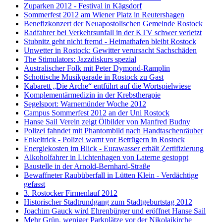
Zuparken 2012 - Festival in Kägsdorf
Sommerfest 2012 am Wiener Platz in Reutershagen
Benefizkonzert der Neuapostolischen Gemeinde Rostock
Radfahrer bei Verkehrsunfall in der KTV schwer verletzt
Stubnitz geht nicht fremd - Heimathafen bleibt Rostock
Unwetter in Rostock: Gewitter verursacht Sachschäden
The Stimulators: Jazzdiskurs spezial
Australischer Folk mit Peter Dymond-Ramplin
Schottische Musikparade in Rostock zu Gast
Kabarett „Die Arche“ entführt auf die Wortspielwiese
Komplementärmedizin in der Krebstherapie
Segelsport: Warnemünder Woche 2012
Campus Sommerfest 2012 an der Uni Rostock
Hanse Sail Verein zeigt Ölbilder von Manfred Budny
Polizei fahndet mit Phantombild nach Handtaschenräuber
Enkeltrick - Polizei warnt vor Betrügern in Rostock
Energiekosten im Blick - Eurawasser erhält Zertifizierung
Alkoholfahrer in Lichtenhagen von Laterne gestoppt
Baustelle in der Arnold-Bernhard-Straße
Bewaffneter Raubüberfall in Lütten Klein - Verdächtige
gefasst
3. Rostocker Firmenlauf 2012
Historischer Stadtrundgang zum Stadtgeburtstag 2012
Joachim Gauck wird Ehrenbürger und eröffnet Hanse Sail
Mehr Grün, weniger Parkplätze vor der Nikolaikirche